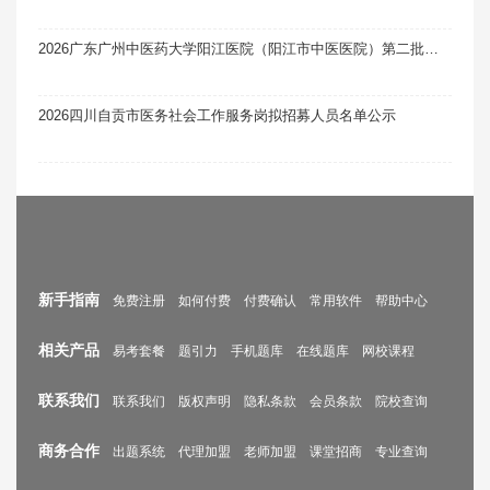
2026广东广州中医药大学阳江医院（阳江市中医医院）第二批次人才招聘考试综合成绩及入围体检名单公示
2026四川自贡市医务社会工作服务岗拟招募人员名单公示
新手指南
免费注册
如何付费
付费确认
常用软件
帮助中心
相关产品
易考套餐
题引力
手机题库
在线题库
网校课程
联系我们
联系我们
版权声明
隐私条款
会员条款
院校查询
商务合作
出题系统
代理加盟
老师加盟
课堂招商
专业查询