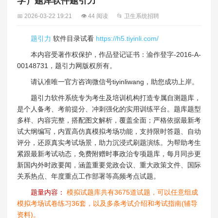
学）题库软件题引力
📅 2026-03-22 19:21
👁 44 阅读
📂 卫生系统招聘
题引力
软件目录试看
https://h5.tiyinli.com/
本内容受著作权保护，作品登记证书：渝作登字-2016-A-
00148731，题引力网版权所有。
请认准唯一官方咨询微信号tiyinliwang，助您成功上岸。
题引力软件系统专为考生及培训机构打造专属自测题库，
是个人备考、考前提分、冲刺强化的实用训练平台。题库题型
多样、内容完整，搭配图文解析，覆盖全面；严格依据最新考
试大纲编写，内置高仿真模拟考场功能，支持限时答题、自动
评分，还原真实考试场景，助力沉浸式刷题演练。为帮助考生
紧跟最新考试动态，免费附赠时事政治专项题库，每月同步更
新国内外时政要闻，涵盖重要党政会议、重大政策文件、国际
关系热点、年度重点工作部署等高频考点试题。
题量内容：
模拟试题库共有3675道试题，可以任意组成
模拟考场试卷练习36套，以及多条考试介绍和考试指南(辅导
资料)。