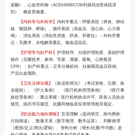
诺酮）、心血管药物（ACEI/ARB/CCB/利尿药/β受体阻滞
剂）、糖皮质激素。
【内科学与外科学】
内科学重点：呼吸系统（肺炎、肺结
核、慢阻肺、哮喘）、循环系统（高血压、冠心病、心力衰
竭）、消化系统（消化性溃疡、肝炎、肝硬化）；外科学重
点：无菌术、水电解质紊乱、输血适应症。
【护理学与妇产科】
护理程序、分级护理制度、基础护理
操作（无菌技术、鼻饲、导尿、灌肠、吸氧、心肺复苏
CPR）；妇产科重点：正常分娩机转、妊娠期高血压疾病、
产后出血预防。
【卫生法律法规】
《执业医师法》（考试资格、注册、执
业规则）、《护士条例》、《医疗机构管理条例》、《医疗事
故处理条例》；重点掌握：医疗机构执业许可、医务人员执业
规范、病历书写规范、抗菌药物临床应用管理相关规定。
【职业能力倾向测验】
言语理解（选词填空、病句辨析、
片段阅读）、数量关系（数字推理、数学运算）、判断推理
（图形/定义/类比/逻辑）、资料分析（增长/比重/平均数）是
核心模块，参考事业单位E类考试形式备考。