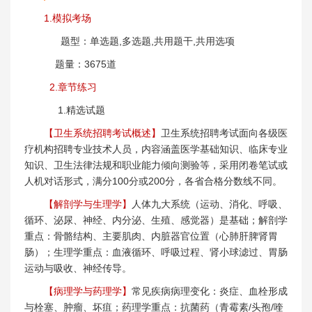
1.模拟考场
题型：单选题,多选题,共用题干,共用选项
题量：3675道
2.章节练习
1.精选试题
【卫生系统招聘考试概述】
卫生系统招聘考试面向各级医
疗机构招聘专业技术人员，内容涵盖医学基础知识、临床专业
知识、卫生法律法规和职业能力倾向测验等，采用闭卷笔试或
人机对话形式，满分100分或200分，各省合格分数线不同。
【解剖学与生理学】
人体九大系统（运动、消化、呼吸、
循环、泌尿、神经、内分泌、生殖、感觉器）是基础；解剖学
重点：骨骼结构、主要肌肉、内脏器官位置（心肺肝脾肾胃
肠）；生理学重点：血液循环、呼吸过程、肾小球滤过、胃肠
运动与吸收、神经传导。
【病理学与药理学】
常见疾病病理变化：炎症、血栓形成
与栓塞、肿瘤、坏疽；药理学重点：抗菌药（青霉素/头孢/喹