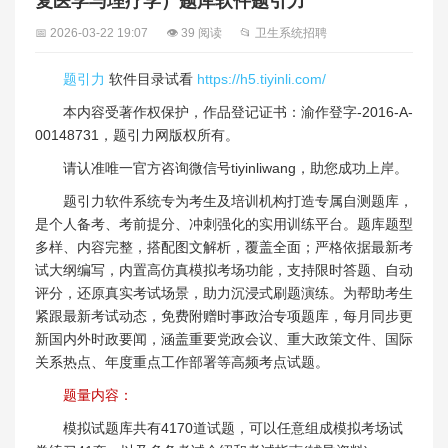
复医学与理疗学）题库软件题引力
📅 2026-03-22 19:07
👁 39 阅读
📂 卫生系统招聘
题引力
软件目录试看
https://h5.tiyinli.com/
本内容受著作权保护，作品登记证书：渝作登字-2016-A-
00148731，题引力网版权所有。
请认准唯一官方咨询微信号tiyinliwang，助您成功上岸。
题引力软件系统专为考生及培训机构打造专属自测题库，
是个人备考、考前提分、冲刺强化的实用训练平台。题库题型
多样、内容完整，搭配图文解析，覆盖全面；严格依据最新考
试大纲编写，内置高仿真模拟考场功能，支持限时答题、自动
评分，还原真实考试场景，助力沉浸式刷题演练。为帮助考生
紧跟最新考试动态，免费附赠时事政治专项题库，每月同步更
新国内外时政要闻，涵盖重要党政会议、重大政策文件、国际
关系热点、年度重点工作部署等高频考点试题。
题量内容：
模拟试题库共有4170道试题，可以任意组成模拟考场试