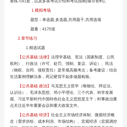
卷练习41套，以及多条考试介绍和考试指南(辅导资料)。
1.模拟考场
题型：单选题,多选题,共用题干,共用选项
题量：4170道
2.章节练习
1.精选试题
【公共基础·法律】
法理学基础、宪法（国家制度、公民
权利）、行政法（许可、处罚、强制、复议、诉讼）、民法
（物权、合同、侵权责任）是常规高频考点；备考建议：结合
生活案例理解法条，死记硬背不如多做题检验。
【公共基础·政治】
马克思主义哲学（唯物论、辩证法、
认识论）、毛泽东思想、邓小平理论、三个代表、科学发展
观、习近平新时代中国特色社会主义思想是主干；时事政治重
点关注近半年重要会议和重大政策文件。
【公共基础·经济】
社会主义市场经济体制、微观经济概
念（需求供给、成本利润、市场结构）、宏观经济（宏观调控