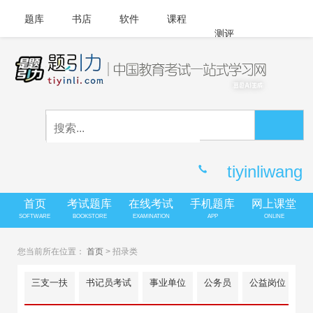
题库
书店
软件
课程
测评
APP下载
登录
|
注册
客服中心
tiyinliwang
首页
考试题库
在线考试
手机题库
网上课堂
SOFTWARE
BOOKSTORE
EXAMINATION
APP
ONLINE
您当前所在位置：
首页
>
招录类
三支一扶
书记员考试
事业单位
公务员
公益岗位
公