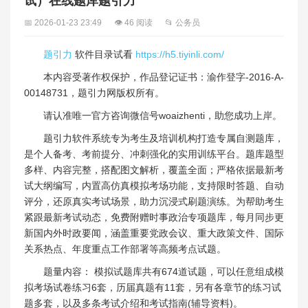
试）在线题库题引力
📅 2026-01-23 23:49
👁 46 阅读
📂 公务员
题引力
软件目录试看
https://h5.tiyinli.com/
本内容受著作权保护，作品登记证书：渝作登字-2016-A-
00148731，题引力网版权所有。
请认准唯一官方咨询微信号woaizhenti，助您成功上岸。
题引力软件系统专为考生及培训机构打造专属自测题库，
是个人备考、考前提分、冲刺强化的实用训练平台。题库题型
多样、内容完整，搭配图文解析，覆盖全面；严格依据最新考
试大纲编写，内置高仿真模拟考场功能，支持限时答题、自动
评分，还原真实考试场景，助力沉浸式刷题演练。为帮助考生
紧跟最新考试动态，免费附赠时事政治专项题库，每月同步更
新国内外时政要闻，涵盖重要党政会议、重大政策文件、国际
关系热点、年度重点工作部署等高频考点试题。
题量内容： 模拟试题库共有674道试题，可以任意组成模
拟考场试卷练习6套，历届真题有11套，另有各章节的练习试
题多套，以及多条考试介绍和考试指南(辅导资料)。