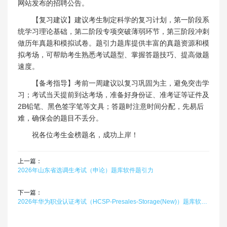
网站发布的招聘公告。
【复习建议】建议考生制定科学的复习计划，第一阶段系
统学习理论基础，第二阶段专项突破薄弱环节，第三阶段冲刺
做历年真题和模拟试卷。题引力题库提供丰富的真题资源和模
拟考场，可帮助考生熟悉考试题型、掌握答题技巧、提高做题
速度。
【备考指导】考前一周建议以复习巩固为主，避免突击学
习；考试当天提前到达考场，准备好身份证、准考证等证件及
2B铅笔、黑色签字笔等文具；答题时注意时间分配，先易后
难，确保会的题目不丢分。
祝各位考生金榜题名，成功上岸！
上一篇：
2026年山东省选调生考试（申论）题库软件题引力
下一篇：
2026年华为职业认证考试（HCSP-Presales-Storage(New)）题库软件（H25-221）题引力