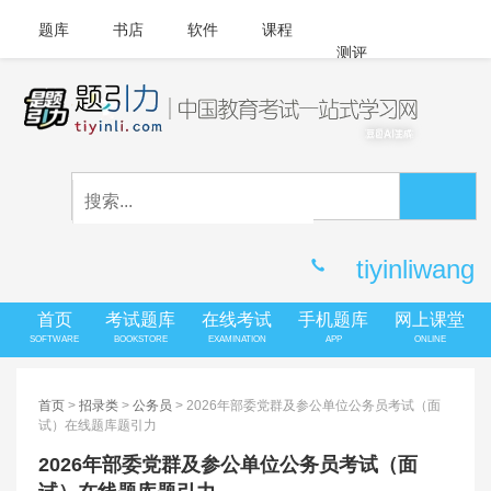
题库
书店
软件
课程
测评
APP下载
登录
|
注册
客服中心
tiyinliwang
首页
考试题库
在线考试
手机题库
网上课堂
SOFTWARE
BOOKSTORE
EXAMINATION
APP
ONLINE
首页
>
招录类
>
公务员
> 2026年部委党群及参公单位公务员考试（面
试）在线题库题引力
2026年部委党群及参公单位公务员考试（面