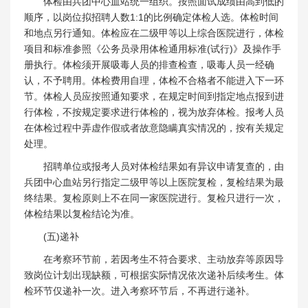
体检由兵团中心血站统一组织。按照面试成绩由高到低的
顺序，以岗位拟招聘人数1:1的比例确定体检人选。体检时间
和地点另行通知。体检应在二级甲等以上综合医院进行，体检
项目和标准参照《公务员录用体检通用标准(试行)》及操作手
册执行。体检须开展吸毒人员的排查检查，吸毒人员一经确
认，不予聘用。体检费用自理，体检不合格者不能进入下一环
节。体检人员应按照通知要求，在规定时间到指定地点报到进
行体检，不按规定要求进行体检的，视为放弃体检。报考人员
在体检过程中弄虚作假或者故意隐瞒真实情况的，按有关规定
处理。
招聘单位或报考人员对体检结果如有异议申请复查的，由
兵团中心血站另行指定二级甲等以上医院复检，复检结果为最
终结果。复检原则上不在同一家医院进行。复检只进行一次，
体检结果以复检结论为准。
(五)递补
在考察环节前，若因考生不符合要求、主动放弃等原因导
致岗位计划出现缺额，可根据实际情况依次递补后续考生。体
检环节仅递补一次。进入考察环节后，不再进行递补。