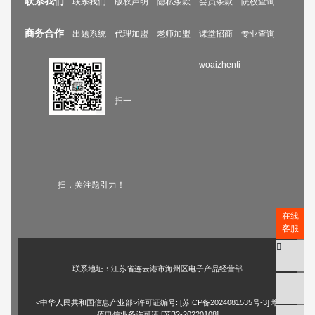
联系我们
联系我们
版权声明
隐私条款
会员条款
院校查询
商务合作
出题系统
代理加盟
老师加盟
课堂招商
专业查询
woaizhenti
扫一
扫，关注题引力！
在线
客服
联系地址：江苏省连云港市海州区电子产品经营部
<中华人民共和国信息产业部>许可证编号: [
苏ICP备2024081535号-3
] 增
值电信业务许可证:[苏B2-20220108]