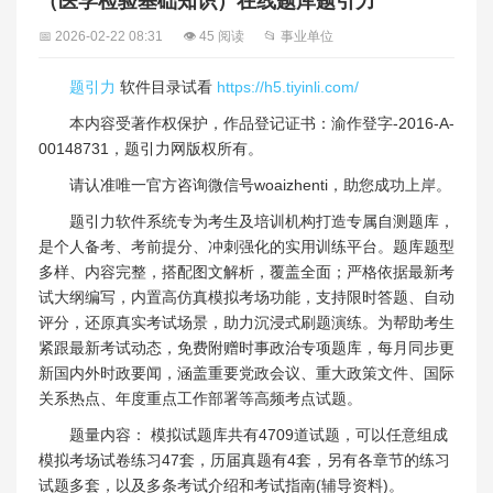
（医学检验基础知识）在线题库题引力
📅 2026-02-22 08:31
👁 45 阅读
📂 事业单位
题引力
软件目录试看
https://h5.tiyinli.com/
本内容受著作权保护，作品登记证书：渝作登字-2016-A-
00148731，题引力网版权所有。
请认准唯一官方咨询微信号woaizhenti，助您成功上岸。
题引力软件系统专为考生及培训机构打造专属自测题库，
是个人备考、考前提分、冲刺强化的实用训练平台。题库题型
多样、内容完整，搭配图文解析，覆盖全面；严格依据最新考
试大纲编写，内置高仿真模拟考场功能，支持限时答题、自动
评分，还原真实考试场景，助力沉浸式刷题演练。为帮助考生
紧跟最新考试动态，免费附赠时事政治专项题库，每月同步更
新国内外时政要闻，涵盖重要党政会议、重大政策文件、国际
关系热点、年度重点工作部署等高频考点试题。
题量内容： 模拟试题库共有4709道试题，可以任意组成
模拟考场试卷练习47套，历届真题有4套，另有各章节的练习
试题多套，以及多条考试介绍和考试指南(辅导资料)。