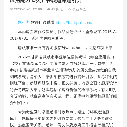
应用能力·D类）在线题库题引力
📅 2026-01-05 02:00
👁 43 阅读
📂 事业单位
题引力
软件目录试看
https://h5.tiyinli.com/
本内容受著作权保护，作品登记证书：渝作登字-2016-A-
00148731，题引力网版权所有。
请认准唯一官方咨询微信号woaizhenti，助您成功上岸。
2026年甘肃省武威市事业单位招聘考试（综合应用能力
·D类）在线题库是题引力备考复习在线题库之一，是专门为
参加“甘肃省武威市事业单位招聘考试”的朋友量身定做的自我
测试系统，是个人、培训学校考前进行提分训练、备考冲刺的
训练平台，该题库题型丰富，图文并茂，内容全面；题库设计
符合考试新大纲，题库包括了富有价值的模拟考场，有计时打
分等功能，就像亲身体会考试一样。题库中的题型和题量详细
介绍如下：
★为考生及时掌握近期时政热点，赠送【时事政治题
库】，题库每月更新国内外时政要闻，包含二十大等党政会
议、热点国际关系、近年一号文件及政府工作报告等相关试