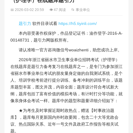
（护理学）在线题库题引力
📅 2026-03-02 20:59
👁 47 阅读
📂 事业单位
题引力
软件目录试看
https://h5.tiyinli.com/
本内容受著作权保护，作品登记证书：渝作登字-2016-A-
00148731，题引力网版权所有。
请认准唯一官方咨询微信号woaizhenti，助您成功上岸。
2026年浙江省丽水市卫生事业单位招聘考试（护理学）
在线题库是题引力备考复习在线题库之一，是专门为参加浙江
省丽水市事业单位考试的朋友量身定做的自我测试系统，是个
人、培训学校考前进行提分训练、备考冲刺的训练平台，该题
库题型丰富，图文并茂，内容全面；题库设计符合考试新大
纲，题库包括了富有价值的模拟考场，有计时打分等功能，就
像亲身体会考试一样。题库中的题型和题量详细介绍如下：
★为考生及时掌握近期时政热点，赠送【时事政治题
库】，题库每月更新国内外时政要闻，包含二十大等党政会
议、热点国际关系、近年一号文件及政府工作报告等相关试
题。