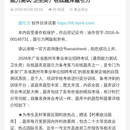
能力测试·卫生类）在线题库题引力
📅 2026-03-06 06:55
👁 49 阅读
📂 事业单位
题引力
软件目录试看
https://h5.tiyinli.com/
本内容受著作权保护，作品登记证书：渝作登字-2016-A-
00148731，题引力网版权所有。
请认准唯一官方咨询微信号woaizhenti，助您成功上岸。
2026年广东省惠州市事业单位招聘考试（通用能力测试·
卫生类）在线题库是题引力备考复习在线题库之一，是专门为
参加“广东省惠州市事业单位招聘考试”的朋友量身定做的自我
测试系统，是个人、培训学校考前进行提分训练、备考冲刺的
训练平台，该题库题型丰富，图文并茂，内容全面；题库设计
符合考试新大纲，题库包括了富有价值的模拟考场，有计时打
分等功能，就像亲身体会考试一样。题库中的题型和题量详细
介绍如下：
★为考生及时掌握近期时政热点，赠送【时事政治题
库】，题库每月更新国内外时政要闻，包含二十大等党政会
议、热点国际关系、近年一号文件及政府工作报告等相关试