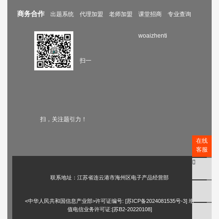
商务合作
出题系统
代理加盟
老师加盟
课堂招商
专业查询
woaizhenti
扫一
扫，关注题引力！
在线
客服
联系地址：江苏省连云港市海州区电子产品经营部
<中华人民共和国信息产业部>许可证编号: [
苏ICP备2024081535号-3
] 增
值电信业务许可证:[苏B2-20220108]