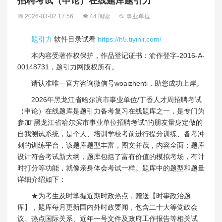
招聘考试（申论）在线题库题引力
📅 2026-03-02 17:56
👁 44 阅读
📂 事业单位
题引力
软件目录试看
https://h5.tiyinli.com/
本内容受著作权保护，作品登记证书：渝作登字-2016-A-
00148731，题引力网版权所有。
请认准唯一官方咨询微信号woaizhenti，助您成功上岸。
2026年黑龙江省哈尔滨市事业单位/丁香人才周招聘考试
（申论）在线题库是题引力备考复习在线题库之一，是专门为
参加“黑龙江省哈尔滨市事业单位招聘考试”的朋友量身定做的
自我测试系统，是个人、培训学校考前进行提分训练、备考冲
刺的训练平台，该题库题型丰富，图文并茂，内容全面；题库
设计符合考试新大纲，题库包括了富有价值的模拟考场，有计
时打分等功能，就像亲身体会考试一样。题库中的题型和题量
详细介绍如下：
★为考生及时掌握近期时政热点，赠送【时事政治题
库】，题库每月更新国内外时政要闻，包含二十大等党政会
议、热点国际关系、近年一号文件及政府工作报告等相关试