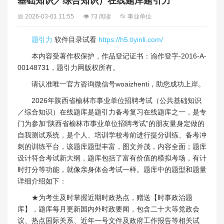
基础知识／综合知识）在线题库题引力
📅 2026-03-01 11:55
👁 73 阅读
📂 事业单位
题引力
软件目录试看
https://h5.tiyinli.com/
本内容受著作权保护，作品登记证书：渝作登字-2016-A-
00148731，题引力网版权所有。
请认准唯一官方咨询微信号woaizhenti，助您成功上岸。
2026年陕西省榆林市事业单位招聘考试（公共基础知识
／综合知识）在线题库是题引力备考复习在线题库之一，是专
门为参加“陕西省榆林市事业单位招聘考试”的朋友量身定做的
自我测试系统，是个人、培训学校考前进行提分训练、备考冲
刺的训练平台，该题库题型丰富，图文并茂，内容全面；题库
设计符合考试新大纲，题库包括了富有价值的模拟考场，有计
时打分等功能，就像亲身体会考试一样。题库中的题型和题量
详细介绍如下：
★为考生及时掌握近期时政热点，赠送【时事政治题
库】，题库每月更新国内外时政要闻，包含二十大等党政会
议、热点国际关系、近年一号文件及政府工作报告等相关试