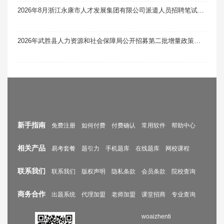
2026年8月浙江永康市人才发展集团有限公司派遣人员招聘笔试真题题库软件题引力
2026年武胜县人力资源和社会保障局公开招募第二批增量政策性岗位工作人员49人笔试真题题库软件题引力
新手指南
免费注册
如何付费
付费确认
常用软件
帮助中心
相关产品
易考套餐
题引力
手机题库
在线题库
网校课程
联系我们
联系我们
版权声明
隐私条款
会员条款
院校查询
商务合作
出题系统
代理加盟
老师加盟
课堂招商
专业查询
woaizhenti