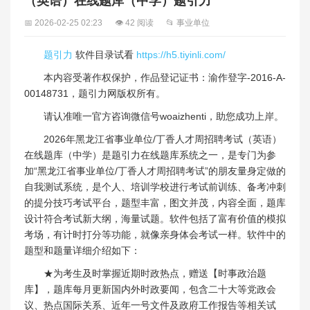
（英语）在线题库（中学）题引力
📅 2026-02-25 02:23
👁 42 阅读
📂 事业单位
题引力
软件目录试看
https://h5.tiyinli.com/
本内容受著作权保护，作品登记证书：渝作登字-2016-A-
00148731，题引力网版权所有。
请认准唯一官方咨询微信号woaizhenti，助您成功上岸。
2026年黑龙江省事业单位/丁香人才周招聘考试（英语）
在线题库（中学）是题引力在线题库系统之一，是专门为参
加“黑龙江省事业单位/丁香人才周招聘考试”的朋友量身定做的
自我测试系统，是个人、培训学校进行考试前训练、备考冲刺
的提分技巧考试平台，题型丰富，图文并茂，内容全面，题库
设计符合考试新大纲，海量试题。软件包括了富有价值的模拟
考场，有计时打分等功能，就像亲身体会考试一样。软件中的
题型和题量详细介绍如下：
★为考生及时掌握近期时政热点，赠送【时事政治题
库】，题库每月更新国内外时政要闻，包含二十大等党政会
议、热点国际关系、近年一号文件及政府工作报告等相关试