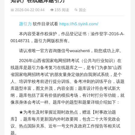
知识）在线题库题引力
📅 2026-04-22 00:44
👁 155 阅读
📂 国企
题引力
软件目录试看
https://h5.tiyinli.com/
本内容受著作权保护，作品登记证书：渝作登字-2016-A-
00148731，题引力网版权所有。
请认准唯一官方咨询微信号woaizhenti，助您成功上岸。
2026年山西省国家电网招聘考试（公共与行业知识）在
线题库是题引力备考复习在线题库之一，是专门为参加“山西
省国家电网招聘考试”的朋友量身定做的自我测试系统，是个
人、培训学校考前进行提分训练、备考冲刺的训练平台，该题
库题型丰富，图文并茂，内容全面；题库设计符合考试新大
纲，题库包括了富有价值的模拟考场，有计时打分等功能，就
像亲身体会考试一样。题库中的题型和题量详细介绍如下：
★为考生及时掌握近期时政热点，赠送【时事政治题
库】，题库每月更新国内外时政要闻，包含二十大等党政会
议、热点国际关系、近年一号文件及政府工作报告等相关试
题。