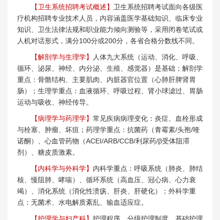
【卫生系统招聘考试概述】
卫生系统招聘考试面向各级医
疗机构招聘专业技术人员，内容涵盖医学基础知识、临床专业
知识、卫生法律法规和职业能力倾向测验等，采用闭卷笔试或
人机对话形式，满分100分或200分，各省合格分数线不同。
【解剖学与生理学】
人体九大系统（运动、消化、呼吸、
循环、泌尿、神经、内分泌、生殖、感觉器）是基础；解剖学
重点：骨骼结构、主要肌肉、内脏器官位置（心肺肝脾肾胃
肠）；生理学重点：血液循环、呼吸过程、肾小球滤过、胃肠
运动与吸收、神经传导。
【病理学与药理学】
常见疾病病理变化：炎症、血栓形成
与栓塞、肿瘤、坏疽；药理学重点：抗菌药（青霉素/头孢/喹
诺酮）、心血管药物（ACEI/ARB/CCB/利尿药/β受体阻滞
剂）、糖皮质激素。
【内科学与外科学】
内科学重点：呼吸系统（肺炎、肺结
核、慢阻肺、哮喘）、循环系统（高血压、冠心病、心力衰
竭）、消化系统（消化性溃疡、肝炎、肝硬化）；外科学重
点：无菌术、水电解质紊乱、输血适应症。
【护理学与妇产科】
护理程序、分级护理制度、基础护理