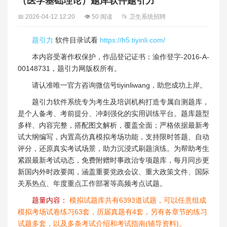
（医学基础理论）题库软件题引力
📅 2026-04-12 12:20
👁 50 阅读
📂 卫生系统招聘
题引力
软件目录试看
https://h5.tiyinli.com/
本内容受著作权保护，作品登记证书：渝作登字-2016-A-
00148731，题引力网版权所有。
请认准唯一官方咨询微信号tiyinliwang，助您成功上岸。
题引力软件系统专为考生及培训机构打造专属自测题库，
是个人备考、考前提分、冲刺强化的实用训练平台。题库题型
多样、内容完整，搭配图文解析，覆盖全面；严格依据最新考
试大纲编写，内置高仿真模拟考场功能，支持限时答题、自动
评分，还原真实考试场景，助力沉浸式刷题演练。为帮助考生
紧跟最新考试动态，免费附赠时事政治专项题库，每月同步更
新国内外时政要闻，涵盖重要党政会议、重大政策文件、国际
关系热点、年度重点工作部署等高频考点试题。
题量内容：
模拟试题库共有6393道试题，可以任意组成
模拟考场试卷练习63套，历届真题有4套，另有各章节的练习
试题多套，以及多条考试介绍和考试指南(辅导资料)。