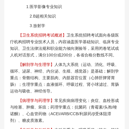
1.医学影像专业知识
2.B超相关知识
3.放射学
【卫生系统招聘考试概述】
卫生系统招聘考试面向各级医
疗机构招聘专业技术人员，内容涵盖医学基础知识、临床专业
知识、卫生法律法规和职业能力倾向测验等，采用闭卷笔试或
人机对话形式，满分100分或200分，各省合格分数线不同。
【解剖学与生理学】
人体九大系统（运动、消化、呼吸、
循环、泌尿、神经、内分泌、生殖、感觉器）是基础；解剖学
重点：骨骼结构、主要肌肉、内脏器官位置（心肺肝脾肾胃
肠）；生理学重点：血液循环、呼吸过程、肾小球滤过、胃肠
运动与吸收、神经传导。
【病理学与药理学】
常见疾病病理变化：炎症、血栓形成
与栓塞、肿瘤、坏疽；药理学重点：抗菌药（青霉素/头孢/喹
诺酮）、心血管药物（ACEI/ARB/CCB/利尿药/β受体阻滞
剂）、糖皮质激素。