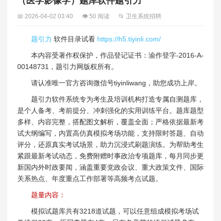
（医学影像学）题库软件题引力
📅 2026-04-02 03:40
👁 50 阅读
📂 卫生系统招聘
题引力
软件目录试看
https://h5.tiyinli.com/
本内容受著作权保护，作品登记证书：渝作登字-2016-A-
00148731，题引力网版权所有。
请认准唯一官方咨询微信号tiyinliwang，助您成功上岸。
题引力软件系统专为考生及培训机构打造专属自测题库，
是个人备考、考前提分、冲刺强化的实用训练平台。题库题型
多样、内容完整，搭配图文解析，覆盖全面；严格依据最新考
试大纲编写，内置高仿真模拟考场功能，支持限时答题、自动
评分，还原真实考试场景，助力沉浸式刷题演练。为帮助考生
紧跟最新考试动态，免费附赠时事政治专项题库，每月同步更
新国内外时政要闻，涵盖重要党政会议、重大政策文件、国际
关系热点、年度重点工作部署等高频考点试题。
题量内容：
模拟试题库共有3218道试题，可以任意组成模拟考场试