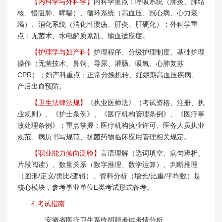
【内科学与外科学】
内科学重点：呼吸系统（肺炎、肺结
核、慢阻肺、哮喘）、循环系统（高血压、冠心病、心力衰
竭）、消化系统（消化性溃疡、肝炎、肝硬化）；外科学重
点：无菌术、水电解质紊乱、输血适应症。
【护理学与妇产科】
护理程序、分级护理制度、基础护理
操作（无菌技术、鼻饲、导尿、灌肠、吸氧、心肺复苏
CPR）；妇产科重点：正常分娩机转、妊娠期高血压疾病、
产后出血预防。
【卫生法律法规】
《执业医师法》（考试资格、注册、执
业规则）、《护士条例》、《医疗机构管理条例》、《医疗事
故处理条例》；重点掌握：医疗机构执业许可、医务人员执业
规范、病历书写规范、抗菌药物临床应用管理相关规定。
【职业能力倾向测验】
言语理解（选词填空、病句辨析、
片段阅读）、数量关系（数字推理、数学运算）、判断推理
（图形/定义/类比/逻辑）、资料分析（增长/比重/平均数）是
核心模块，参考事业单位E类考试形式备考。
4.考试指南
安徽省医疗卫生系统招聘考试考情分析