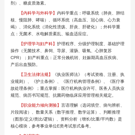
剂）、糖皮质激素。
【内科学与外科学】
内科学重点：呼吸系统（肺炎、肺结
核、慢阻肺、哮喘）、循环系统（高血压、冠心病、心力衰
竭）、消化系统（消化性溃疡、肝炎、肝硬化）；外科学重
点：无菌术、水电解质紊乱、输血适应症。
【护理学与妇产科】
护理程序、分级护理制度、基础护理
操作（无菌技术、鼻饲、导尿、灌肠、吸氧、心肺复苏
CPR）；妇产科重点：正常分娩机转、妊娠期高血压疾病、
产后出血预防。
【卫生法律法规】
《执业医师法》（考试资格、注册、执
业规则）、《护士条例》、《医疗机构管理条例》、《医疗事
故处理条例》；重点掌握：医疗机构执业许可、医务人员执业
规范、病历书写规范、抗菌药物临床应用管理相关规定。
【职业能力倾向测验】
言语理解（选词填空、病句辨析、
片段阅读）、数量关系（数字推理、数学运算）、判断推理
（图形/定义/类比/逻辑）、资料分析（增长/比重/平均数）是
核心模块，参考事业单位E类考试形式备考。