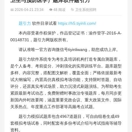
卫生与预防医学）题库软件题引力
📅 2026-04-21 23:34
👁 48 阅读
📂 卫生系统招聘
题引力
软件目录试看
https://h5.tiyinli.com/
本内容受著作权保护，作品登记证书：渝作登字-2016-A-
00148731，题引力网版权所有。
请认准唯一官方咨询微信号tiyinliwang，助您成功上岸。
题引力软件系统专为考生及培训机构打造专属自测题库，
是个人备考、考前提分、冲刺强化的实用训练平台。题库题型
多样、内容完整，搭配图文解析，覆盖全面；严格依据最新考
试大纲编写，内置高仿真模拟考场功能，支持限时答题、自动
评分，还原真实考试场景，助力沉浸式刷题演练。为帮助考生
紧跟最新考试动态，免费附赠时事政治专项题库，每月同步更
新国内外时政要闻，涵盖重要党政会议、重大政策文件、国际
关系热点、年度重点工作部署等高频考点试题。
题引力模拟试题库包含4967道题目，可自由组卷生成49
套模拟考场试卷，同时配套有多份考试介绍与考试指南等辅导
资料。