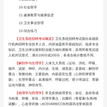
10.社会医学
11.健康教育与健康促进
12.卫生事业管理
13.综合练习
【卫生系统招聘考试概述】
卫生系统招聘考试面向各级医
疗机构招聘专业技术人员，内容涵盖医学基础知识、临床专业
知识、卫生法律法规和职业能力倾向测验等，采用闭卷笔试或
人机对话形式，满分100分或200分，各省合格分数线不同。
【解剖学与生理学】
人体九大系统（运动、消化、呼吸、
循环、泌尿、神经、内分泌、生殖、感觉器）是基础；解剖学
重点：骨骼结构、主要肌肉、内脏器官位置（心肺肝脾肾胃
肠）；生理学重点：血液循环、呼吸过程、肾小球滤过、胃肠
运动与吸收、神经传导。
【病理学与药理学】
常见疾病病理变化：炎症、血栓形成
与栓塞、肿瘤、坏疽；药理学重点：抗菌药（青霉素/头孢/喹
诺酮）、心血管药物（ACEI/ARB/CCB/利尿药/β受体阻滞