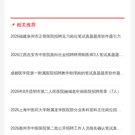
📌 相关推荐
2026福建泉州市正骨医院招聘见习岗位笔试真题题库软件题引力
2026江西吉安市中医院面向社会招聘聘用制医师3人笔试真题题库软件题引力
成都医学院第一附属医院招聘教学助理岗的笔试真题题库软件题引力（21人）
2026年8月昆明市第二人民医院融城老年病医院招聘简章（7人）
2026上海中医药大学附属龙华医院部分业务科室科主任岗位招聘1人笔试真题题库软件题引力
2026惠州市中医医院第二批公开招聘工作人员报名确认笔试真题题库软件题引力