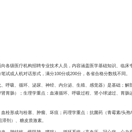
面向各级医疗机构招聘专业技术人员，内容涵盖医学基础知识、临床
笔试或人机对话形式，满分100分或200分，各省合格分数线不同。
化、呼吸、循环、泌尿、神经、内分泌、生殖、感觉器）是基础；解
脾肾胃肠）；生理学重点：血液循环、呼吸过程、肾小球滤过、胃肠
血栓形成与栓塞、肿瘤、坏疽；药理学重点：抗菌药（青霉素/头孢/
受体阻滞剂）、糖皮质激素。
肺炎、肺结核、慢阻肺、哮喘）、循环系统（高血压、冠心病、心力