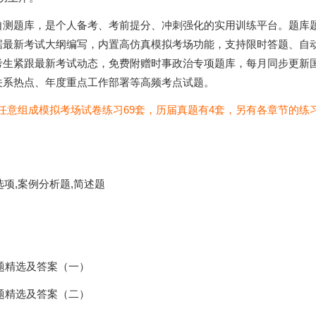
自测题库，是个人备考、考前提分、冲刺强化的实用训练平台。题库
据最新考试大纲编写，内置高仿真模拟考场功能，支持限时答题、自
考生紧跟最新考试动态，免费附赠时事政治专项题库，每月同步更新
关系热点、年度重点工作部署等高频考点试题。
以任意组成模拟考场试卷练习69套，历届真题有4套，另有各章节的练
选项,案例分析题,简述题
题精选及答案（一）
题精选及答案（二）