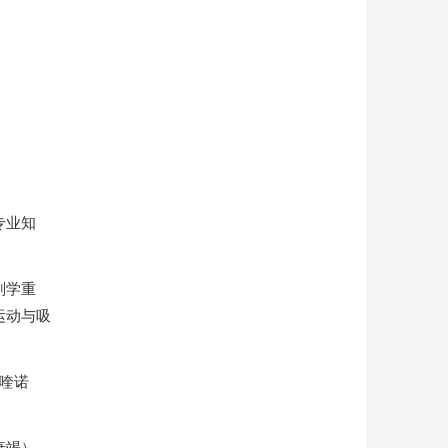
专业知
剖学重
运动与吸
喹诺
衰竭）、