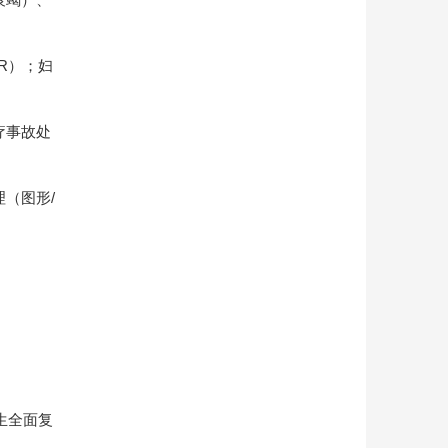
R）；妇
疗事故处
（图形/
生全面复