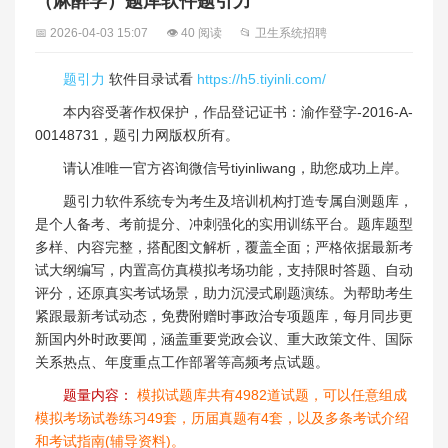
（麻醉学）题库软件题引力
📅 2026-04-03 15:07
👁 40 阅读
📂 卫生系统招聘
题引力
软件目录试看
https://h5.tiyinli.com/
本内容受著作权保护，作品登记证书：渝作登字-2016-A-
00148731，题引力网版权所有。
请认准唯一官方咨询微信号tiyinliwang，助您成功上岸。
题引力软件系统专为考生及培训机构打造专属自测题库，
是个人备考、考前提分、冲刺强化的实用训练平台。题库题型
多样、内容完整，搭配图文解析，覆盖全面；严格依据最新考
试大纲编写，内置高仿真模拟考场功能，支持限时答题、自动
评分，还原真实考试场景，助力沉浸式刷题演练。为帮助考生
紧跟最新考试动态，免费附赠时事政治专项题库，每月同步更
新国内外时政要闻，涵盖重要党政会议、重大政策文件、国际
关系热点、年度重点工作部署等高频考点试题。
题量内容：
模拟试题库共有4982道试题，可以任意组成
模拟考场试卷练习49套，历届真题有4套，以及多条考试介绍
和考试指南(辅导资料)。