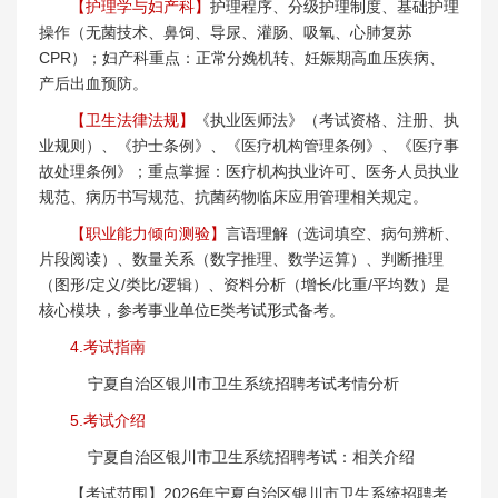
【护理学与妇产科】
护理程序、分级护理制度、基础护理
操作（无菌技术、鼻饲、导尿、灌肠、吸氧、心肺复苏
CPR）；妇产科重点：正常分娩机转、妊娠期高血压疾病、
产后出血预防。
【卫生法律法规】
《执业医师法》（考试资格、注册、执
业规则）、《护士条例》、《医疗机构管理条例》、《医疗事
故处理条例》；重点掌握：医疗机构执业许可、医务人员执业
规范、病历书写规范、抗菌药物临床应用管理相关规定。
【职业能力倾向测验】
言语理解（选词填空、病句辨析、
片段阅读）、数量关系（数字推理、数学运算）、判断推理
（图形/定义/类比/逻辑）、资料分析（增长/比重/平均数）是
核心模块，参考事业单位E类考试形式备考。
4.考试指南
宁夏自治区银川市卫生系统招聘考试考情分析
5.考试介绍
宁夏自治区银川市卫生系统招聘考试：相关介绍
【考试范围】2026年宁夏自治区银川市卫生系统招聘考