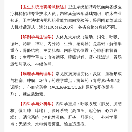
【卫生系统招聘考试概述】
卫生系统招聘考试面向各级医
疗机构招聘专业技术人员，内容涵盖医学基础知识、临床专业
知识、卫生法律法规和职业能力倾向测验等，采用闭卷笔试或
人机对话形式，满分100分或200分，各省合格分数线不同。
【解剖学与生理学】
人体九大系统（运动、消化、呼吸、
循环、泌尿、神经、内分泌、生殖、感觉器）是基础；解剖学
重点：骨骼结构、主要肌肉、内脏器官位置（心肺肝脾肾胃
肠）；生理学重点：血液循环、呼吸过程、肾小球滤过、胃肠
运动与吸收、神经传导。
【病理学与药理学】
常见疾病病理变化：炎症、血栓形成
与栓塞、肿瘤、坏疽；药理学重点：抗菌药（青霉素/头孢/喹
诺酮）、心血管药物（ACEI/ARB/CCB/利尿药/β受体阻滞
剂）、糖皮质激素。
【内科学与外科学】
内科学重点：呼吸系统（肺炎、肺结
核、慢阻肺、哮喘）、循环系统（高血压、冠心病、心力衰
竭）、消化系统（消化性溃疡、肝炎、肝硬化）；外科学重
点：无菌术、水电解质紊乱、输血适应症。