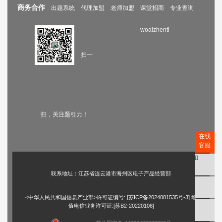
商务合作
出题系统
代理加盟
老师加盟
课堂招商
专业查询
woaizhenti
扫一
扫，关注题引力！
在线
客服
联系地址：江苏省连云港市海州区电子产品经营部
<中华人民共和国信息产业部>许可证编号: [
苏ICP备2024081535号-3
] 增
值电信业务许可证:[苏B2-20220108]