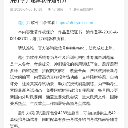
治疗学）题库软件题引力
📅 2026-04-06 10:18
👁 47 阅读
📂 卫生系统招聘
题引力
软件目录试看
https://h5.tiyinli.com/
本内容受著作权保护，作品登记证书：渝作登字-2016-A-
00148731，题引力网版权所有。
请认准唯一官方咨询微信号tiyinliwang，助您成功上岸。
题引力软件系统专为考生及培训机构打造专属自测题库，
是个人备考、考前提分、冲刺强化的实用训练平台。题库题型
多样、内容完整，搭配图文解析，覆盖全面；严格依据最新考
试大纲编写，内置高仿真模拟考场功能，支持限时答题、自动
评分，还原真实考试场景，助力沉浸式刷题演练。为帮助考生
紧跟最新考试动态，免费附赠时事政治专项题库，每月同步更
新国内外时政要闻，涵盖重要党政会议、重大政策文件、国际
关系热点、年度重点工作部署等高频考点试题。
题引力模拟试题库包含4289道题目，可自由组卷生成42
套模拟考场试卷，同时配套有多份考试介绍与考试指南等辅导
资料。