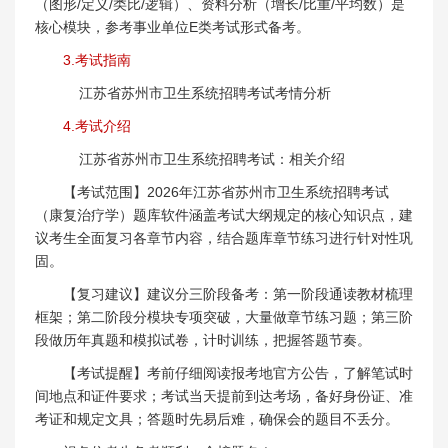
（图形/定义/类比/逻辑）、资料分析（增长/比重/平均数）是
核心模块，参考事业单位E类考试形式备考。
3.考试指南
江苏省苏州市卫生系统招聘考试考情分析
4.考试介绍
江苏省苏州市卫生系统招聘考试：相关介绍
【考试范围】2026年江苏省苏州市卫生系统招聘考试
（康复治疗学）题库软件涵盖考试大纲规定的核心知识点，建
议考生全面复习各章节内容，结合题库章节练习进行针对性巩
固。
【复习建议】建议分三阶段备考：第一阶段通读教材梳理
框架；第二阶段分模块专项突破，大量做章节练习题；第三阶
段做历年真题和模拟试卷，计时训练，把握答题节奏。
【考试提醒】考前仔细阅读报考地官方公告，了解笔试时
间地点和证件要求；考试当天提前到达考场，备好身份证、准
考证和规定文具；答题时先易后难，确保会的题目不丢分。