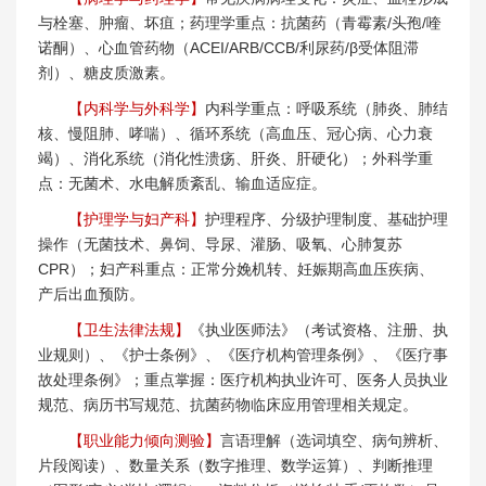
与栓塞、肿瘤、坏疽；药理学重点：抗菌药（青霉素/头孢/喹
诺酮）、心血管药物（ACEI/ARB/CCB/利尿药/β受体阻滞
剂）、糖皮质激素。
【内科学与外科学】
内科学重点：呼吸系统（肺炎、肺结
核、慢阻肺、哮喘）、循环系统（高血压、冠心病、心力衰
竭）、消化系统（消化性溃疡、肝炎、肝硬化）；外科学重
点：无菌术、水电解质紊乱、输血适应症。
【护理学与妇产科】
护理程序、分级护理制度、基础护理
操作（无菌技术、鼻饲、导尿、灌肠、吸氧、心肺复苏
CPR）；妇产科重点：正常分娩机转、妊娠期高血压疾病、
产后出血预防。
【卫生法律法规】
《执业医师法》（考试资格、注册、执
业规则）、《护士条例》、《医疗机构管理条例》、《医疗事
故处理条例》；重点掌握：医疗机构执业许可、医务人员执业
规范、病历书写规范、抗菌药物临床应用管理相关规定。
【职业能力倾向测验】
言语理解（选词填空、病句辨析、
片段阅读）、数量关系（数字推理、数学运算）、判断推理