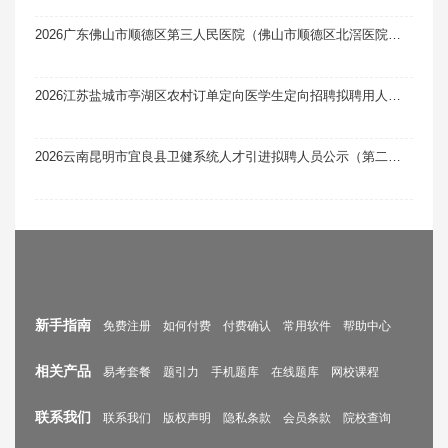
2026广东佛山市顺德区第三人民医院（佛山市顺德区北滘医院）第一批编外非后勤人员招聘拟录用人员公示（第一次）
2026江苏盐城市亭湖区农村订单定向医学生定向招聘拟聘用人员公示
2026云南昆明市宜良县卫健系统人才引进拟聘人员公示（第二批）
新手指南
免费注册
如何付费
付费确认
常用软件
帮助中心
相关产品
易考套餐
题引力
手机题库
在线题库
网校课程
联系我们
联系我们
版权声明
隐私条款
会员条款
院校查询