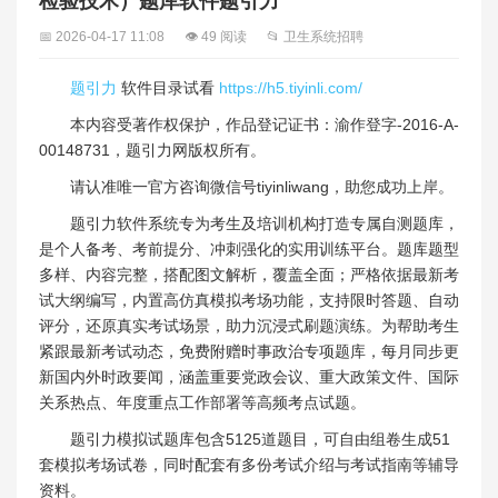
检验技术）题库软件题引力
📅 2026-04-17 11:08
👁 49 阅读
📂 卫生系统招聘
题引力
软件目录试看
https://h5.tiyinli.com/
本内容受著作权保护，作品登记证书：渝作登字-2016-A-
00148731，题引力网版权所有。
请认准唯一官方咨询微信号tiyinliwang，助您成功上岸。
题引力软件系统专为考生及培训机构打造专属自测题库，
是个人备考、考前提分、冲刺强化的实用训练平台。题库题型
多样、内容完整，搭配图文解析，覆盖全面；严格依据最新考
试大纲编写，内置高仿真模拟考场功能，支持限时答题、自动
评分，还原真实考试场景，助力沉浸式刷题演练。为帮助考生
紧跟最新考试动态，免费附赠时事政治专项题库，每月同步更
新国内外时政要闻，涵盖重要党政会议、重大政策文件、国际
关系热点、年度重点工作部署等高频考点试题。
题引力模拟试题库包含5125道题目，可自由组卷生成51
套模拟考场试卷，同时配套有多份考试介绍与考试指南等辅导
资料。