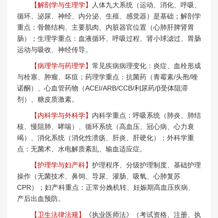
【解剖学与生理学】
人体九大系统（运动、消化、呼吸、
循环、泌尿、神经、内分泌、生殖、感觉器）是基础；解剖学
重点：骨骼结构、主要肌肉、内脏器官位置（心肺肝脾肾胃
肠）；生理学重点：血液循环、呼吸过程、肾小球滤过、胃肠
运动与吸收、神经传导。
【病理学与药理学】
常见疾病病理变化：炎症、血栓形成
与栓塞、肿瘤、坏疽；药理学重点：抗菌药（青霉素/头孢/喹
诺酮）、心血管药物（ACEI/ARB/CCB/利尿药/β受体阻滞
剂）、糖皮质激素。
【内科学与外科学】
内科学重点：呼吸系统（肺炎、肺结
核、慢阻肺、哮喘）、循环系统（高血压、冠心病、心力衰
竭）、消化系统（消化性溃疡、肝炎、肝硬化）；外科学重
点：无菌术、水电解质紊乱、输血适应症。
【护理学与妇产科】
护理程序、分级护理制度、基础护理
操作（无菌技术、鼻饲、导尿、灌肠、吸氧、心肺复苏
CPR）；妇产科重点：正常分娩机转、妊娠期高血压疾病、
产后出血预防。
【卫生法律法规】
《执业医师法》（考试资格、注册、执