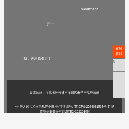
woaizhenti
扫一
在线
客服
扫，关注题引力！
联系地址：江苏省连云港市海州区电子产品经营部
<中华人民共和国信息产业部>许可证编号: [
苏ICP备2024081535号-3
] 增
值电信业务许可证:[苏B2-20220108]
苏公网安备 44030402003299号