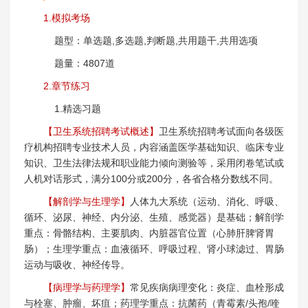
1.模拟考场
题型：单选题,多选题,判断题,共用题干,共用选项
题量：4807道
2.章节练习
1.精选习题
【卫生系统招聘考试概述】
卫生系统招聘考试面向各级医
疗机构招聘专业技术人员，内容涵盖医学基础知识、临床专业
知识、卫生法律法规和职业能力倾向测验等，采用闭卷笔试或
人机对话形式，满分100分或200分，各省合格分数线不同。
【解剖学与生理学】
人体九大系统（运动、消化、呼吸、
循环、泌尿、神经、内分泌、生殖、感觉器）是基础；解剖学
重点：骨骼结构、主要肌肉、内脏器官位置（心肺肝脾肾胃
肠）；生理学重点：血液循环、呼吸过程、肾小球滤过、胃肠
运动与吸收、神经传导。
【病理学与药理学】
常见疾病病理变化：炎症、血栓形成
与栓塞、肿瘤、坏疽；药理学重点：抗菌药（青霉素/头孢/喹