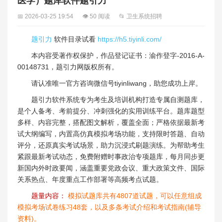
医学）题库软件题引力
📅 2026-03-25 19:54
👁 50 阅读
📂 卫生系统招聘
题引力
软件目录试看
https://h5.tiyinli.com/
本内容受著作权保护，作品登记证书：渝作登字-2016-A-
00148731，题引力网版权所有。
请认准唯一官方咨询微信号tiyinliwang，助您成功上岸。
题引力软件系统专为考生及培训机构打造专属自测题库，
是个人备考、考前提分、冲刺强化的实用训练平台。题库题型
多样、内容完整，搭配图文解析，覆盖全面；严格依据最新考
试大纲编写，内置高仿真模拟考场功能，支持限时答题、自动
评分，还原真实考试场景，助力沉浸式刷题演练。为帮助考生
紧跟最新考试动态，免费附赠时事政治专项题库，每月同步更
新国内外时政要闻，涵盖重要党政会议、重大政策文件、国际
关系热点、年度重点工作部署等高频考点试题。
题量内容：
模拟试题库共有4807道试题，可以任意组成
模拟考场试卷练习48套，以及多条考试介绍和考试指南(辅导
资料)。