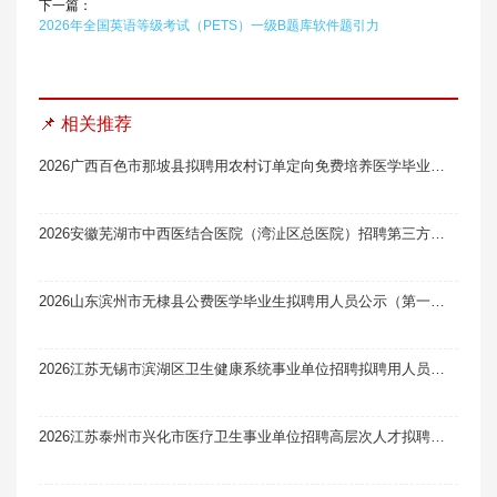
下一篇：
2026年全国英语等级考试（PETS）一级B题库软件题引力
📌 相关推荐
2026广西百色市那坡县拟聘用农村订单定向免费培养医学毕业生为乡镇卫生院专业技术人员名单公示（第一批）
2026安徽芜湖市中西医结合医院（湾沚区总医院）招聘第三方消化内科临床医师面试笔试真题题库软件题引力
2026山东滨州市无棣县公费医学毕业生拟聘用人员公示（第一批）
2026江苏无锡市滨湖区卫生健康系统事业单位招聘拟聘用人员公示（一）
2026江苏泰州市兴化市医疗卫生事业单位招聘高层次人才拟聘用人员公示（一）