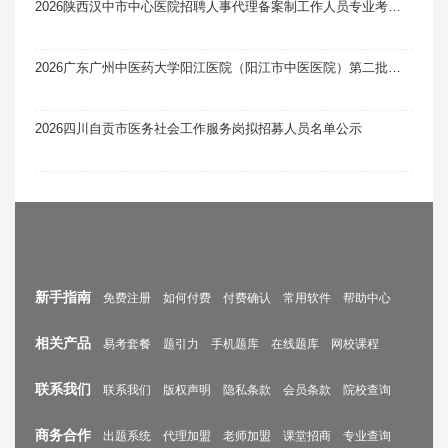
2026陕西汉中市中心医院招聘人事代理备案制工作人员专业考试及面试有关事项笔试真题题库软件题引力
2026广东广州中医药大学阳江医院（阳江市中医医院）第二批次人才招聘考试综合成绩及入围体检名单公示
2026四川自贡市医务社会工作服务岗拟招募人员名单公示
新手指南
免费注册
如何付费
付费确认
常用软件
帮助中心
相关产品
易考套餐
题引力
手机题库
在线题库
网校课程
联系我们
联系我们
版权声明
隐私条款
会员条款
院校查询
商务合作
出题系统
代理加盟
老师加盟
课堂招商
专业查询