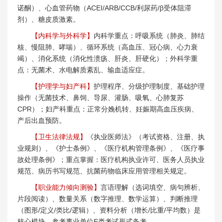
诺酮）、心血管药物（ACEI/ARB/CCB/利尿药/β受体阻滞
剂）、糖皮质激素。
【内科学与外科学】
内科学重点：呼吸系统（肺炎、肺结
核、慢阻肺、哮喘）、循环系统（高血压、冠心病、心力衰
竭）、消化系统（消化性溃疡、肝炎、肝硬化）；外科学重
点：无菌术、水电解质紊乱、输血适应症。
【护理学与妇产科】
护理程序、分级护理制度、基础护理
操作（无菌技术、鼻饲、导尿、灌肠、吸氧、心肺复苏
CPR）；妇产科重点：正常分娩机转、妊娠期高血压疾病、
产后出血预防。
【卫生法律法规】
《执业医师法》（考试资格、注册、执
业规则）、《护士条例》、《医疗机构管理条例》、《医疗事
故处理条例》；重点掌握：医疗机构执业许可、医务人员执业
规范、病历书写规范、抗菌药物临床应用管理相关规定。
【职业能力倾向测验】
言语理解（选词填空、病句辨析、
片段阅读）、数量关系（数字推理、数学运算）、判断推理
（图形/定义/类比/逻辑）、资料分析（增长/比重/平均数）是
核心模块，参考事业单位E类考试形式备考。