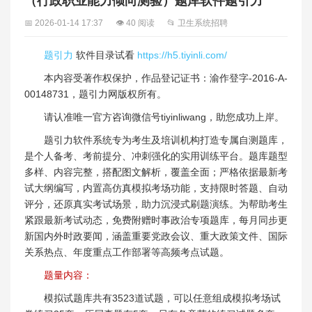
（行政职业能力倾向测验）题库软件题引力
📅 2026-01-14 17:37
👁 40 阅读
📂 卫生系统招聘
题引力
软件目录试看
https://h5.tiyinli.com/
本内容受著作权保护，作品登记证书：渝作登字-2016-A-
00148731，题引力网版权所有。
请认准唯一官方咨询微信号tiyinliwang，助您成功上岸。
题引力软件系统专为考生及培训机构打造专属自测题库，
是个人备考、考前提分、冲刺强化的实用训练平台。题库题型
多样、内容完整，搭配图文解析，覆盖全面；严格依据最新考
试大纲编写，内置高仿真模拟考场功能，支持限时答题、自动
评分，还原真实考试场景，助力沉浸式刷题演练。为帮助考生
紧跟最新考试动态，免费附赠时事政治专项题库，每月同步更
新国内外时政要闻，涵盖重要党政会议、重大政策文件、国际
关系热点、年度重点工作部署等高频考点试题。
题量内容：
模拟试题库共有3523道试题，可以任意组成模拟考场试