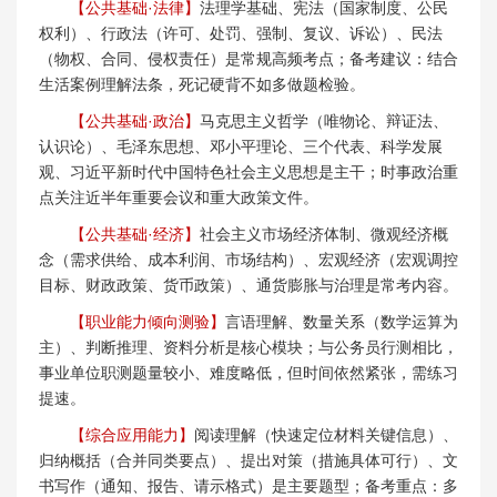
【公共基础·法律】
法理学基础、宪法（国家制度、公民
权利）、行政法（许可、处罚、强制、复议、诉讼）、民法
（物权、合同、侵权责任）是常规高频考点；备考建议：结合
生活案例理解法条，死记硬背不如多做题检验。
【公共基础·政治】
马克思主义哲学（唯物论、辩证法、
认识论）、毛泽东思想、邓小平理论、三个代表、科学发展
观、习近平新时代中国特色社会主义思想是主干；时事政治重
点关注近半年重要会议和重大政策文件。
【公共基础·经济】
社会主义市场经济体制、微观经济概
念（需求供给、成本利润、市场结构）、宏观经济（宏观调控
目标、财政政策、货币政策）、通货膨胀与治理是常考内容。
【职业能力倾向测验】
言语理解、数量关系（数学运算为
主）、判断推理、资料分析是核心模块；与公务员行测相比，
事业单位职测题量较小、难度略低，但时间依然紧张，需练习
提速。
【综合应用能力】
阅读理解（快速定位材料关键信息）、
归纳概括（合并同类要点）、提出对策（措施具体可行）、文
书写作（通知、报告、请示格式）是主要题型；备考重点：多