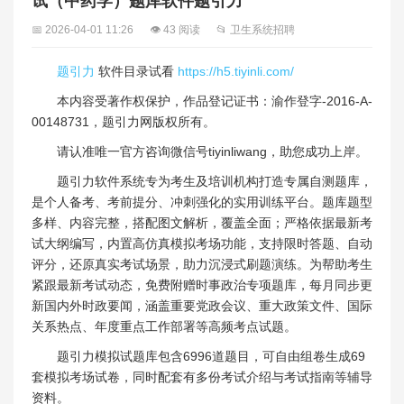
试（中药学）题库软件题引力
📅 2026-04-01 11:26
👁 43 阅读
📂 卫生系统招聘
题引力
软件目录试看
https://h5.tiyinli.com/
本内容受著作权保护，作品登记证书：渝作登字-2016-A-
00148731，题引力网版权所有。
请认准唯一官方咨询微信号tiyinliwang，助您成功上岸。
题引力软件系统专为考生及培训机构打造专属自测题库，
是个人备考、考前提分、冲刺强化的实用训练平台。题库题型
多样、内容完整，搭配图文解析，覆盖全面；严格依据最新考
试大纲编写，内置高仿真模拟考场功能，支持限时答题、自动
评分，还原真实考试场景，助力沉浸式刷题演练。为帮助考生
紧跟最新考试动态，免费附赠时事政治专项题库，每月同步更
新国内外时政要闻，涵盖重要党政会议、重大政策文件、国际
关系热点、年度重点工作部署等高频考点试题。
题引力模拟试题库包含6996道题目，可自由组卷生成69
套模拟考场试卷，同时配套有多份考试介绍与考试指南等辅导
资料。