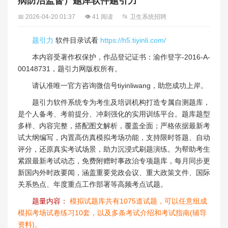
病防治监督）题库软件题引力
📅 2026-04-20 01:37
👁 41 阅读
📂 卫生系统招聘
题引力
软件目录试看
https://h5.tiyinli.com/
本内容受著作权保护，作品登记证书：渝作登字-2016-A-
00148731，题引力网版权所有。
请认准唯一官方咨询微信号tiyinliwang，助您成功上岸。
题引力软件系统专为考生及培训机构打造专属自测题库，
是个人备考、考前提分、冲刺强化的实用训练平台。题库题型
多样、内容完整，搭配图文解析，覆盖全面；严格依据最新考
试大纲编写，内置高仿真模拟考场功能，支持限时答题、自动
评分，还原真实考试场景，助力沉浸式刷题演练。为帮助考生
紧跟最新考试动态，免费附赠时事政治专项题库，每月同步更
新国内外时政要闻，涵盖重要党政会议、重大政策文件、国际
关系热点、年度重点工作部署等高频考点试题。
题量内容：
模拟试题库共有1075道试题，可以任意组成
模拟考场试卷练习10套，以及多条考试介绍和考试指南(辅导
资料)。