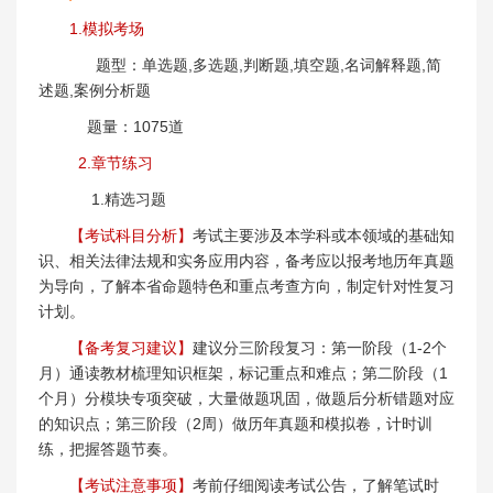
1.模拟考场
题型：单选题,多选题,判断题,填空题,名词解释题,简
述题,案例分析题
题量：1075道
2.章节练习
1.精选习题
【考试科目分析】
考试主要涉及本学科或本领域的基础知
识、相关法律法规和实务应用内容，备考应以报考地历年真题
为导向，了解本省命题特色和重点考查方向，制定针对性复习
计划。
【备考复习建议】
建议分三阶段复习：第一阶段（1-2个
月）通读教材梳理知识框架，标记重点和难点；第二阶段（1
个月）分模块专项突破，大量做题巩固，做题后分析错题对应
的知识点；第三阶段（2周）做历年真题和模拟卷，计时训
练，把握答题节奏。
【考试注意事项】
考前仔细阅读考试公告，了解笔试时