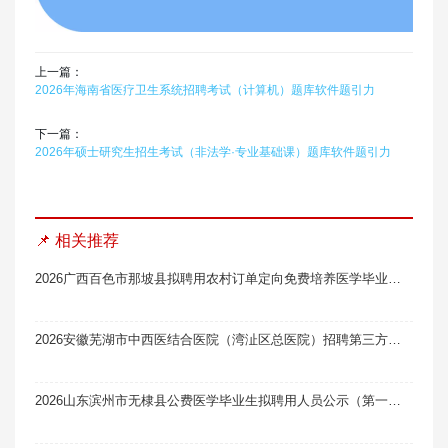
上一篇：
2026年海南省医疗卫生系统招聘考试（计算机）题库软件题引力
下一篇：
2026年硕士研究生招生考试（非法学·专业基础课）题库软件题引力
📌 相关推荐
2026广西百色市那坡县拟聘用农村订单定向免费培养医学毕业生为乡镇卫生院专业技术人员名单公示（第一批）
2026安徽芜湖市中西医结合医院（湾沚区总医院）招聘第三方消化内科临床医师面试笔试真题题库软件题引力
2026山东滨州市无棣县公费医学毕业生拟聘用人员公示（第一批）