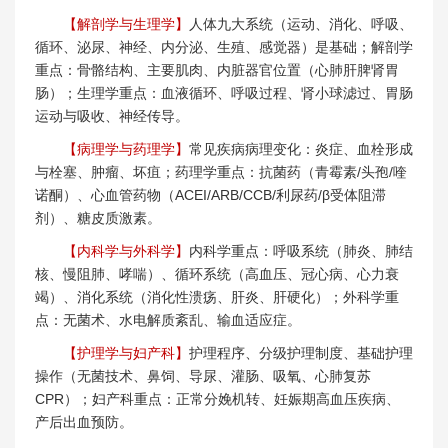
【解剖学与生理学】
人体九大系统（运动、消化、呼吸、
循环、泌尿、神经、内分泌、生殖、感觉器）是基础；解剖学
重点：骨骼结构、主要肌肉、内脏器官位置（心肺肝脾肾胃
肠）；生理学重点：血液循环、呼吸过程、肾小球滤过、胃肠
运动与吸收、神经传导。
【病理学与药理学】
常见疾病病理变化：炎症、血栓形成
与栓塞、肿瘤、坏疽；药理学重点：抗菌药（青霉素/头孢/喹
诺酮）、心血管药物（ACEI/ARB/CCB/利尿药/β受体阻滞
剂）、糖皮质激素。
【内科学与外科学】
内科学重点：呼吸系统（肺炎、肺结
核、慢阻肺、哮喘）、循环系统（高血压、冠心病、心力衰
竭）、消化系统（消化性溃疡、肝炎、肝硬化）；外科学重
点：无菌术、水电解质紊乱、输血适应症。
【护理学与妇产科】
护理程序、分级护理制度、基础护理
操作（无菌技术、鼻饲、导尿、灌肠、吸氧、心肺复苏
CPR）；妇产科重点：正常分娩机转、妊娠期高血压疾病、
产后出血预防。