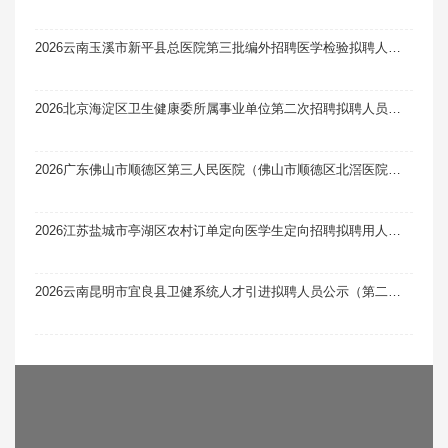
2026云南玉溪市新平县总医院第三批编外招聘医学检验拟聘人员公示
2026北京海淀区卫生健康委所属事业单位第二次招聘拟聘人员名单公示
2026广东佛山市顺德区第三人民医院（佛山市顺德区北滘医院）第一批编外非后勤人员招聘拟录用人员公示（第一次）
2026江苏盐城市亭湖区农村订单定向医学生定向招聘拟聘用人员公示
2026云南昆明市宜良县卫健系统人才引进拟聘人员公示（第二批）