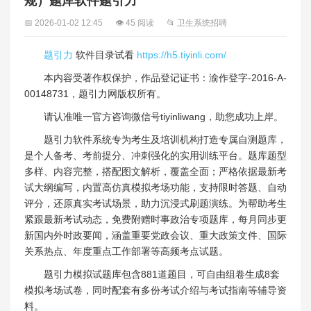
规）题库软件题引力
📅 2026-01-02 12:45
👁 45 阅读
📂 卫生系统招聘
题引力
软件目录试看
https://h5.tiyinli.com/
本内容受著作权保护，作品登记证书：渝作登字-2016-A-
00148731，题引力网版权所有。
请认准唯一官方咨询微信号tiyinliwang，助您成功上岸。
题引力软件系统专为考生及培训机构打造专属自测题库，
是个人备考、考前提分、冲刺强化的实用训练平台。题库题型
多样、内容完整，搭配图文解析，覆盖全面；严格依据最新考
试大纲编写，内置高仿真模拟考场功能，支持限时答题、自动
评分，还原真实考试场景，助力沉浸式刷题演练。为帮助考生
紧跟最新考试动态，免费附赠时事政治专项题库，每月同步更
新国内外时政要闻，涵盖重要党政会议、重大政策文件、国际
关系热点、年度重点工作部署等高频考点试题。
题引力模拟试题库包含881道题目，可自由组卷生成8套
模拟考场试卷，同时配套有多份考试介绍与考试指南等辅导资
料。