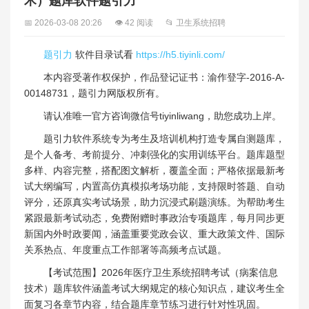
术）题库软件题引力
📅 2026-03-08 20:26
👁 42 阅读
📂 卫生系统招聘
题引力
软件目录试看
https://h5.tiyinli.com/
本内容受著作权保护，作品登记证书：渝作登字-2016-A-
00148731，题引力网版权所有。
请认准唯一官方咨询微信号tiyinliwang，助您成功上岸。
题引力软件系统专为考生及培训机构打造专属自测题库，
是个人备考、考前提分、冲刺强化的实用训练平台。题库题型
多样、内容完整，搭配图文解析，覆盖全面；严格依据最新考
试大纲编写，内置高仿真模拟考场功能，支持限时答题、自动
评分，还原真实考试场景，助力沉浸式刷题演练。为帮助考生
紧跟最新考试动态，免费附赠时事政治专项题库，每月同步更
新国内外时政要闻，涵盖重要党政会议、重大政策文件、国际
关系热点、年度重点工作部署等高频考点试题。
【考试范围】2026年医疗卫生系统招聘考试（病案信息
技术）题库软件涵盖考试大纲规定的核心知识点，建议考生全
面复习各章节内容，结合题库章节练习进行针对性巩固。