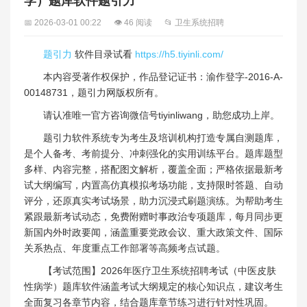
学）题库软件题引力
📅 2026-03-01 00:22
👁 46 阅读
📂 卫生系统招聘
题引力
软件目录试看
https://h5.tiyinli.com/
本内容受著作权保护，作品登记证书：渝作登字-2016-A-
00148731，题引力网版权所有。
请认准唯一官方咨询微信号tiyinliwang，助您成功上岸。
题引力软件系统专为考生及培训机构打造专属自测题库，
是个人备考、考前提分、冲刺强化的实用训练平台。题库题型
多样、内容完整，搭配图文解析，覆盖全面；严格依据最新考
试大纲编写，内置高仿真模拟考场功能，支持限时答题、自动
评分，还原真实考试场景，助力沉浸式刷题演练。为帮助考生
紧跟最新考试动态，免费附赠时事政治专项题库，每月同步更
新国内外时政要闻，涵盖重要党政会议、重大政策文件、国际
关系热点、年度重点工作部署等高频考点试题。
【考试范围】2026年医疗卫生系统招聘考试（中医皮肤
性病学）题库软件涵盖考试大纲规定的核心知识点，建议考生
全面复习各章节内容，结合题库章节练习进行针对性巩固。