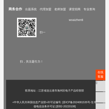
商务合作
出题系统
代理加盟
老师加盟
课堂招商
专业查询
woaizhenti
扫一
扫，关注题引力！
在线
客服
联系地址：江苏省连云港市海州区电子产品经营部
<中华人民共和国信息产业部>许可证编号: [
苏ICP备2024081535号-3
] 增
值电信业务许可证:[苏B2-20220108]