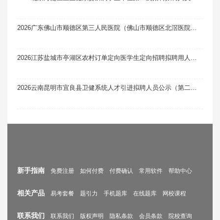
2026广东佛山市顺德区第三人民医院（佛山市顺德区北滘医院）第一批编外非后勤人员招聘拟录用人员公示（第一次）
2026江苏盐城市亭湖区农村订单定向医学生定向招聘拟聘用人员公示
2026云南昆明市宜良县卫健系统人才引进拟聘人员公示（第二批）
新手指南
免费注册
如何付费
付费确认
常用软件
帮助中心
相关产品
易考套餐
题引力
手机题库
在线题库
网校课程
联系我们
联系我们
版权声明
隐私条款
会员条款
院校查询