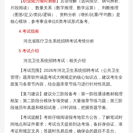
【职业能力倾向测验】
言语理解（选词填空、病句辨析、
片段阅读）、数量关系（数字推理、数学运算）、判断推理
（图形/定义/类比/逻辑）、资料分析（增长/比重/平均数）是
核心模块，参考事业单位E类考试形式备考。
4.考试指南
河北省医疗卫生系统招聘考试考情分析
5.考试介绍
河北卫生系统招聘考试：相关介绍
【考试范围】2026年河北卫生系统招聘考试（公共卫生
管理）题库软件涵盖考试大纲规定的核心知识点，建议考生全
面复习各章节内容，结合题库章节练习进行针对性巩固。
【复习建议】建议分三阶段备考：第一阶段通读教材梳理
框架；第二阶段分模块专项突破，大量做章节练习题；第三阶
段做历年真题和模拟试卷，计时训练，把握答题节奏。
【考试提醒】考前仔细阅读报考地官方公告，了解笔试时
间地点和证件要求；考试当天提前到达考场，备好身份证、准
考证和规定文具；答题时先易后难，确保会的题目不丢分。