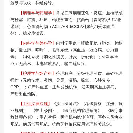
运动与吸收、神经传导。
【病理学与药理学】
常见疾病病理变化：炎症、血栓形成
与栓塞、肿瘤、坏疽；药理学重点：抗菌药（青霉素/头孢/喹
诺酮）、心血管药物（ACEI/ARB/CCB/利尿药/β受体阻滞
剂）、糖皮质激素。
【内科学与外科学】
内科学重点：呼吸系统（肺炎、肺结
核、慢阻肺、哮喘）、循环系统（高血压、冠心病、心力衰
竭）、消化系统（消化性溃疡、肝炎、肝硬化）；外科学重
点：无菌术、水电解质紊乱、输血适应症。
【护理学与妇产科】
护理程序、分级护理制度、基础护理
操作（无菌技术、鼻饲、导尿、灌肠、吸氧、心肺复苏
CPR）；妇产科重点：正常分娩机转、妊娠期高血压疾病、
产后出血预防。
【卫生法律法规】
《执业医师法》（考试资格、注册、执
业规则）、《护士条例》、《医疗机构管理条例》、《医疗事
故处理条例》；重点掌握：医疗机构执业许可、医务人员执业
规范、病历书写规范、抗菌药物临床应用管理相关规定。