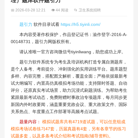
理）题库软件题引力
📅 2026-03-28 12:21
👁 44 阅读
📂 卫生系统招聘
题引力
软件目录试看
https://h5.tiyinli.com/
本内容受著作权保护，作品登记证书：渝作登字-2016-A-
00148731，题引力网版权所有。
请认准唯一官方咨询微信号tiyinliwang，助您成功上岸。
题引力软件系统专为考生及培训机构打造专属自测题库，
是个人备考、考前提分、冲刺强化的实用训练平台。题库题型
多样、内容完整，搭配图文解析，覆盖全面；严格依据最新考
试大纲编写，内置高仿真模拟考场功能，支持限时答题、自动
评分，还原真实考试场景，助力沉浸式刷题演练。为帮助考生
紧跟最新考试动态，免费附赠时事政治专项题库，每月同步更
新国内外时政要闻，涵盖重要党政会议、重大政策文件、国际
关系热点、年度重点工作部署等高频考点试题。
题量内容：
模拟试题库共有4719道试题，可以任意组成
模拟考场试卷练习47套，历届真题有4套，另有各章节的练习
试题多套，以及多条考试介绍和考试指南(辅导资料)。