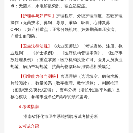
点：无菌术、水电解质紊乱、输血适应症。
【护理学与妇产科】
护理程序、分级护理制度、基础护理
操作（无菌技术、鼻饲、导尿、灌肠、吸氧、心肺复苏
CPR）；妇产科重点：正常分娩机转、妊娠期高血压疾病、
产后出血预防。
【卫生法律法规】
《执业医师法》（考试资格、注册、执
业规则）、《护士条例》、《医疗机构管理条例》、《医疗事
故处理条例》；重点掌握：医疗机构执业许可、医务人员执业
规范、病历书写规范、抗菌药物临床应用管理相关规定。
【职业能力倾向测验】
言语理解（选词填空、病句辨析、
片段阅读）、数量关系（数字推理、数学运算）、判断推理
（图形/定义/类比/逻辑）、资料分析（增长/比重/平均数）是
核心模块，参考事业单位E类考试形式备考。
4.考试指南
湖南省怀化市卫生系统招聘考试考情分析
5.考试介绍