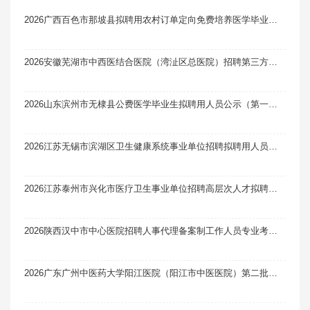
2026广西百色市那坡县拟聘用农村订单定向免费培养医学毕业生为乡镇卫生院专业技术人员名单公示（第一批）
2026安徽芜湖市中西医结合医院（湾沚区总医院）招聘第三方消化内科临床医师面试笔试真题题库软件题引力
2026山东滨州市无棣县公费医学毕业生拟聘用人员公示（第一批）
2026江苏无锡市滨湖区卫生健康系统事业单位招聘拟聘用人员公示（一）
2026江苏泰州市兴化市医疗卫生事业单位招聘高层次人才拟聘用人员公示（一）
2026陕西汉中市中心医院招聘人事代理备案制工作人员专业考试及面试有关事项笔试真题题库软件题引力
2026广东广州中医药大学阳江医院（阳江市中医医院）第二批次人才招聘考试综合成绩及入围体检名单公示