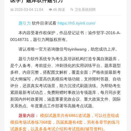
医学）题库软件题引力
📅 2026-03-04 11:04
👁 46 阅读
📂 卫生系统招聘
题引力
软件目录试看
https://h5.tiyinli.com/
本内容受著作权保护，作品登记证书：渝作登字-2016-A-
00148731，题引力网版权所有。
请认准唯一官方咨询微信号tiyinliwang，助您成功上岸。
题引力软件系统专为考生及培训机构打造专属自测题库，
是个人备考、考前提分、冲刺强化的实用训练平台。题库题型
多样、内容完整，搭配图文解析，覆盖全面；严格依据最新考
试大纲编写，内置高仿真模拟考场功能，支持限时答题、自动
评分，还原真实考试场景，助力沉浸式刷题演练。为帮助考生
紧跟最新考试动态，免费附赠时事政治专项题库，每月同步更
新国内外时政要闻，涵盖重要党政会议、重大政策文件、国际
关系热点、年度重点工作部署等高频考点试题。
题量内容：
模拟试题库共有6861道试题，可以任意组成
模拟考场试卷练习68套，历届真题有4套，另有各章节的练习
试题多套，以及多条考试介绍和考试指南(辅导资料)。