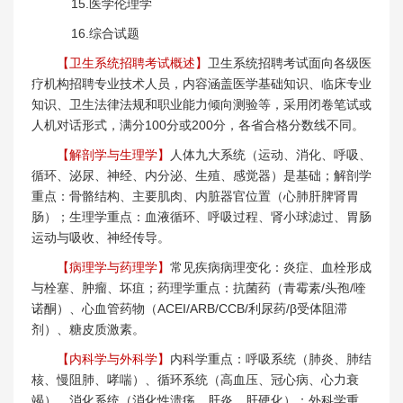
15.医学伦理学
16.综合试题
【卫生系统招聘考试概述】
卫生系统招聘考试面向各级医
疗机构招聘专业技术人员，内容涵盖医学基础知识、临床专业
知识、卫生法律法规和职业能力倾向测验等，采用闭卷笔试或
人机对话形式，满分100分或200分，各省合格分数线不同。
【解剖学与生理学】
人体九大系统（运动、消化、呼吸、
循环、泌尿、神经、内分泌、生殖、感觉器）是基础；解剖学
重点：骨骼结构、主要肌肉、内脏器官位置（心肺肝脾肾胃
肠）；生理学重点：血液循环、呼吸过程、肾小球滤过、胃肠
运动与吸收、神经传导。
【病理学与药理学】
常见疾病病理变化：炎症、血栓形成
与栓塞、肿瘤、坏疽；药理学重点：抗菌药（青霉素/头孢/喹
诺酮）、心血管药物（ACEI/ARB/CCB/利尿药/β受体阻滞
剂）、糖皮质激素。
【内科学与外科学】
内科学重点：呼吸系统（肺炎、肺结
核、慢阻肺、哮喘）、循环系统（高血压、冠心病、心力衰
竭）、消化系统（消化性溃疡、肝炎、肝硬化）；外科学重