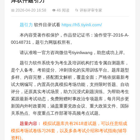
库软件题引力
📅 2026-04-20 16:58
👁 46 阅读
📂 评标评审专家
题引力
软件目录试看
https://h5.tiyinli.com/
本内容受著作权保护，作品登记证书：渝作登字-2016-A-
00148731，题引力网版权所有。
请认准唯一官方咨询微信号tiyinliwang，助您成功上岸。
题引力软件系统专为考生及培训机构打造专属自测题库，
是个人备考、考前提分、冲刺强化的实用训练平台。题库题型
多样、内容完整，搭配图文解析，覆盖全面；严格依据最新考
试大纲编写，内置高仿真模拟考场功能，支持限时答题、自动
评分，还原真实考试场景，助力沉浸式刷题演练。为帮助考生
紧跟最新考试动态，免费附赠时事政治专项题库，每月同步更
新国内外时政要闻，涵盖重要党政会议、重大政策文件、国际
关系热点、年度重点工作部署等高频考点试题。
题量内容：
模拟试题库共有2618道试题，可以任意组成
模拟考场试卷练习26套，以及多条考试介绍和考试指南(辅导
资料)。