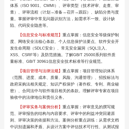
体系（ISO 9001、CMMI）、评审类型（技术评审、走查、审
查）、评审流程（计划→准备→召开→跟踪）、缺陷分类与度
量。掌握评审中常见问题识别方法，如需求不一致、设计缺
陷、代码安全隐患等。
【信息安全与标准规范】
重点掌握：信息安全等级保护制
度、网络安全法核心条款、个人信息保护法要点、软件安全开
发生命周期（SDLC安全）、常见安全漏洞（SQL注入、
XSS、CSRF等）及防范措施。了解GB/T 25000系列软件质
量标准、GB/T 30961信息安全技术标准等行业规范。
【项目管理与法律法规】
重点掌握：项目管理知识体系
（范围、进度、成本、质量、风险、沟通管理）、招投标法与
政府采购法相关规定、知识产权保护（著作权、专利、商业秘
密）、合同法中与软件项目相关的条款。理解评审专家在项目
验收中的法律地位和责任义务。
【评审实务与案例分析】
重点掌握：评审意见的撰写规
范、评审报告的结构与内容要求、评审中的利益冲突回避原
则、评审决策的依据和方法。案例分析重点训练：从需求文档
中识别遗漏和矛盾、从设计方案中评估技术可行性、从测试报