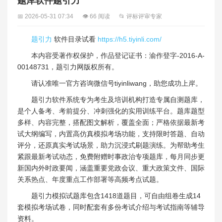
题库软件题引力
📅 2026-05-31 07:34
👁 66 阅读
📂 评标评审专家
题引力
软件目录试看
https://h5.tiyinli.com/
本内容受著作权保护，作品登记证书：渝作登字-2016-A-
00148731，题引力网版权所有。
请认准唯一官方咨询微信号tiyinliwang，助您成功上岸。
题引力软件系统专为考生及培训机构打造专属自测题库，
是个人备考、考前提分、冲刺强化的实用训练平台。题库题型
多样、内容完整，搭配图文解析，覆盖全面；严格依据最新考
试大纲编写，内置高仿真模拟考场功能，支持限时答题、自动
评分，还原真实考试场景，助力沉浸式刷题演练。为帮助考生
紧跟最新考试动态，免费附赠时事政治专项题库，每月同步更
新国内外时政要闻，涵盖重要党政会议、重大政策文件、国际
关系热点、年度重点工作部署等高频考点试题。
题引力模拟试题库包含1418道题目，可自由组卷生成14
套模拟考场试卷，同时配套有多份考试介绍与考试指南等辅导
资料。