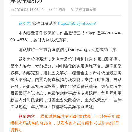
库软件题引力
📅 2026-03-17 07:46
👁 44 阅读
📂 评标评审专家
题引力
软件目录试看
https://h5.tiyinli.com/
本内容受著作权保护，作品登记证书：渝作登字-2016-A-
00148731，题引力网版权所有。
请认准唯一官方咨询微信号tiyinliwang，助您成功上岸。
题引力软件系统专为考生及培训机构打造专属自测题库，
是个人备考、考前提分、冲刺强化的实用训练平台。题库题型
多样、内容完整，搭配图文解析，覆盖全面；严格依据最新考
试大纲编写，内置高仿真模拟考场功能，支持限时答题、自动
评分，还原真实考试场景，助力沉浸式刷题演练。为帮助考生
紧跟最新考试动态，免费附赠时事政治专项题库，每月同步更
新国内外时政要闻，涵盖重要党政会议、重大政策文件、国际
关系热点、年度重点工作部署等高频考点试题。
题量内容：
模拟试题库共有2596道试题，可以任意组成
模拟考场试卷练习26套，以及多条考试介绍和考试指南(辅导
资料)。