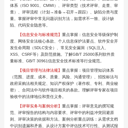
体系（ISO 9001、CMMI）、评审类型（技术评审、走查、审
查）、评审流程（计划→准备→召开→跟踪）、缺陷分类与度
量。掌握评审中常见问题识别方法，如需求不一致、设计缺
陷、代码安全隐患等。
【信息安全与标准规范】
重点掌握：信息安全等级保护制
度、网络安全法核心条款、个人信息保护法要点、软件安全开
发生命周期（SDLC安全）、常见安全漏洞（SQL注入、
XSS、CSRF等）及防范措施。了解GB/T 25000系列软件质
量标准、GB/T 30961信息安全技术标准等行业规范。
【项目管理与法律法规】
重点掌握：项目管理知识体系
（范围、进度、成本、质量、风险、沟通管理）、招投标法与
政府采购法相关规定、知识产权保护（著作权、专利、商业秘
密）、合同法中与软件项目相关的条款。理解评审专家在项目
验收中的法律地位和责任义务。
【评审实务与案例分析】
重点掌握：评审意见的撰写规
范、评审报告的结构与内容要求、评审中的利益冲突回避原
则、评审决策的依据和方法。案例分析重点训练：从需求文档
中识别遗漏和矛盾、从设计方案中评估技术可行性、从测试报