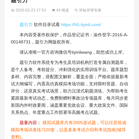
题引力
📅 2026-02-23 17:53
👁 44 阅读
📂 评标评审专家
题引力
软件目录试看
https://h5.tiyinli.com/
本内容受著作权保护，作品登记证书：渝作登字-2016-A-
00148731，题引力网版权所有。
请认准唯一官方咨询微信号tiyinliwang，助您成功上岸。
题引力软件系统专为考生及培训机构打造专属自测题库，
是个人备考、考前提分、冲刺强化的实用训练平台。题库题型
多样、内容完整，搭配图文解析，覆盖全面；严格依据最新考
试大纲编写，内置高仿真模拟考场功能，支持限时答题、自动
评分，还原真实考试场景，助力沉浸式刷题演练。为帮助考生
紧跟最新考试动态，免费附赠时事政治专项题库，每月同步更
新国内外时政要闻，涵盖重要党政会议、重大政策文件、国际
关系热点、年度重点工作部署等高频考点试题。
题量内容：
模拟试题库共有2005道试题，可以任意组成
模拟考场试卷练习20套，以及多条考试介绍和考试指南(辅导
资料)。