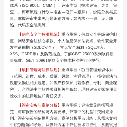
体系（ISO 9001、CMMI）、评审类型（技术评审、走查、审
查）、评审流程（计划→准备→召开→跟踪）、缺陷分类与度
量。掌握评审中常见问题识别方法，如需求不一致、设计缺
陷、代码安全隐患等。
【信息安全与标准规范】
重点掌握：信息安全等级保护制
度、网络安全法核心条款、个人信息保护法要点、软件安全开
发生命周期（SDLC安全）、常见安全漏洞（SQL注入、
XSS、CSRF等）及防范措施。了解GB/T 25000系列软件质
量标准、GB/T 30961信息安全技术标准等行业规范。
【项目管理与法律法规】
重点掌握：项目管理知识体系
（范围、进度、成本、质量、风险、沟通管理）、招投标法与
政府采购法相关规定、知识产权保护（著作权、专利、商业秘
密）、合同法中与软件项目相关的条款。理解评审专家在项目
验收中的法律地位和责任义务。
【评审实务与案例分析】
重点掌握：评审意见的撰写规
范、评审报告的结构与内容要求、评审中的利益冲突回避原
则、评审决策的依据和方法。案例分析重点训练：从需求文档
中识别遗漏和矛盾、从设计方案中评估技术可行性、从测试报