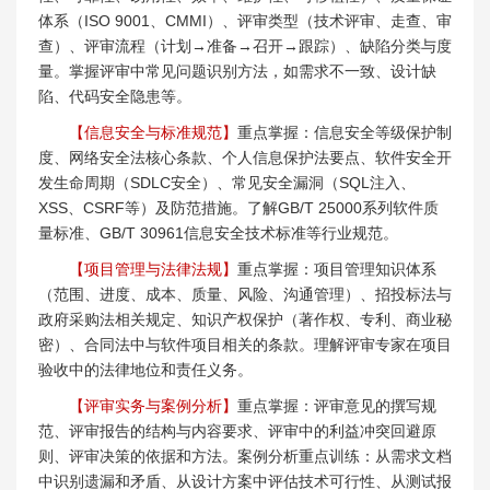
体系（ISO 9001、CMMI）、评审类型（技术评审、走查、审
查）、评审流程（计划→准备→召开→跟踪）、缺陷分类与度
量。掌握评审中常见问题识别方法，如需求不一致、设计缺
陷、代码安全隐患等。
【信息安全与标准规范】
重点掌握：信息安全等级保护制
度、网络安全法核心条款、个人信息保护法要点、软件安全开
发生命周期（SDLC安全）、常见安全漏洞（SQL注入、
XSS、CSRF等）及防范措施。了解GB/T 25000系列软件质
量标准、GB/T 30961信息安全技术标准等行业规范。
【项目管理与法律法规】
重点掌握：项目管理知识体系
（范围、进度、成本、质量、风险、沟通管理）、招投标法与
政府采购法相关规定、知识产权保护（著作权、专利、商业秘
密）、合同法中与软件项目相关的条款。理解评审专家在项目
验收中的法律地位和责任义务。
【评审实务与案例分析】
重点掌握：评审意见的撰写规
范、评审报告的结构与内容要求、评审中的利益冲突回避原
则、评审决策的依据和方法。案例分析重点训练：从需求文档
中识别遗漏和矛盾、从设计方案中评估技术可行性、从测试报