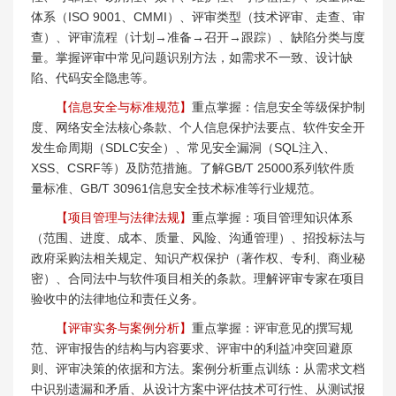
体系（ISO 9001、CMMI）、评审类型（技术评审、走查、审
查）、评审流程（计划→准备→召开→跟踪）、缺陷分类与度
量。掌握评审中常见问题识别方法，如需求不一致、设计缺
陷、代码安全隐患等。
【信息安全与标准规范】
重点掌握：信息安全等级保护制
度、网络安全法核心条款、个人信息保护法要点、软件安全开
发生命周期（SDLC安全）、常见安全漏洞（SQL注入、
XSS、CSRF等）及防范措施。了解GB/T 25000系列软件质
量标准、GB/T 30961信息安全技术标准等行业规范。
【项目管理与法律法规】
重点掌握：项目管理知识体系
（范围、进度、成本、质量、风险、沟通管理）、招投标法与
政府采购法相关规定、知识产权保护（著作权、专利、商业秘
密）、合同法中与软件项目相关的条款。理解评审专家在项目
验收中的法律地位和责任义务。
【评审实务与案例分析】
重点掌握：评审意见的撰写规
范、评审报告的结构与内容要求、评审中的利益冲突回避原
则、评审决策的依据和方法。案例分析重点训练：从需求文档
中识别遗漏和矛盾、从设计方案中评估技术可行性、从测试报