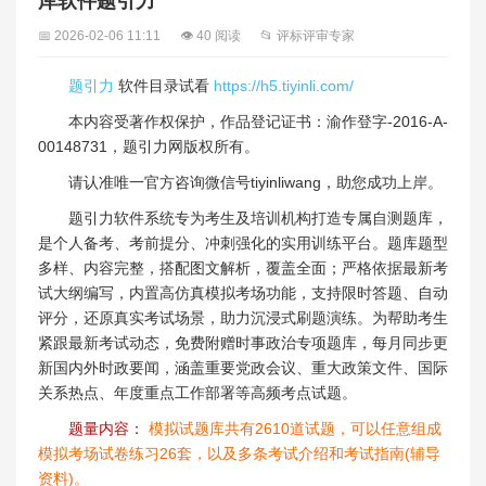
库软件题引力
📅 2026-02-06 11:11
👁 40 阅读
📂 评标评审专家
题引力
软件目录试看
https://h5.tiyinli.com/
本内容受著作权保护，作品登记证书：渝作登字-2016-A-
00148731，题引力网版权所有。
请认准唯一官方咨询微信号tiyinliwang，助您成功上岸。
题引力软件系统专为考生及培训机构打造专属自测题库，
是个人备考、考前提分、冲刺强化的实用训练平台。题库题型
多样、内容完整，搭配图文解析，覆盖全面；严格依据最新考
试大纲编写，内置高仿真模拟考场功能，支持限时答题、自动
评分，还原真实考试场景，助力沉浸式刷题演练。为帮助考生
紧跟最新考试动态，免费附赠时事政治专项题库，每月同步更
新国内外时政要闻，涵盖重要党政会议、重大政策文件、国际
关系热点、年度重点工作部署等高频考点试题。
题量内容：
模拟试题库共有2610道试题，可以任意组成
模拟考场试卷练习26套，以及多条考试介绍和考试指南(辅导
资料)。