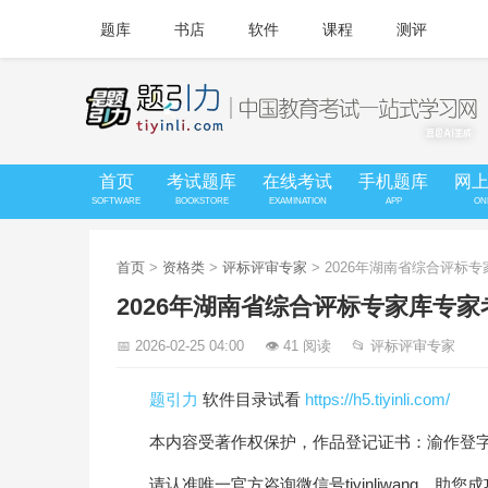
题库
书店
软件
课程
测评
首页
考试题库
在线考试
手机题库
网
SOFTWARE
BOOKSTORE
EXAMINATION
APP
ON
首页
>
资格类
>
评标评审专家
> 2026年湖南省综合评标
2026年湖南省综合评标专家库专
📅 2026-02-25 04:00
👁 41 阅读
📂 评标评审专家
题引力
软件目录试看
https://h5.tiyinli.com/
本内容受著作权保护，作品登记证书：渝作登字-20
请认准唯一官方咨询微信号tiyinliwang，助您