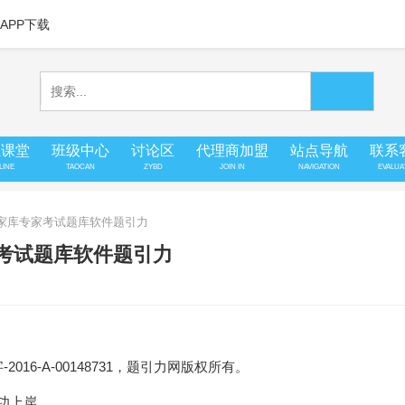
APP下载
上课堂
班级中心
讨论区
代理商加盟
站点导航
联系
LINE
TAOCAN
ZYBD
JOIN IN
NAVIGATION
EVALUA
专家库专家考试题库软件题引力
家考试题库软件题引力
16-A-00148731，题引力网版权所有。
成功上岸。