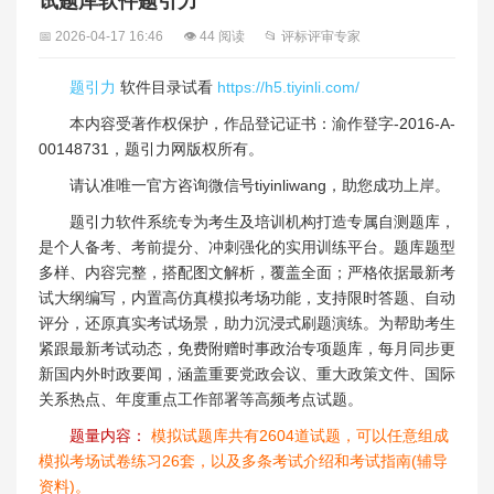
试题库软件题引力
📅 2026-04-17 16:46
👁 44 阅读
📂 评标评审专家
题引力
软件目录试看
https://h5.tiyinli.com/
本内容受著作权保护，作品登记证书：渝作登字-2016-A-
00148731，题引力网版权所有。
请认准唯一官方咨询微信号tiyinliwang，助您成功上岸。
题引力软件系统专为考生及培训机构打造专属自测题库，
是个人备考、考前提分、冲刺强化的实用训练平台。题库题型
多样、内容完整，搭配图文解析，覆盖全面；严格依据最新考
试大纲编写，内置高仿真模拟考场功能，支持限时答题、自动
评分，还原真实考试场景，助力沉浸式刷题演练。为帮助考生
紧跟最新考试动态，免费附赠时事政治专项题库，每月同步更
新国内外时政要闻，涵盖重要党政会议、重大政策文件、国际
关系热点、年度重点工作部署等高频考点试题。
题量内容：
模拟试题库共有2604道试题，可以任意组成
模拟考场试卷练习26套，以及多条考试介绍和考试指南(辅导
资料)。