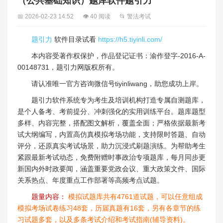
（公共基础知识）题库软件题引力
📅 2026-02-23 14:52
👁 40 阅读
📂 警法考试
题引力
软件目录试看
https://h5.tiyinli.com/
本内容受著作权保护，作品登记证书：渝作登字-2016-A-
00148731，题引力网版权所有。
请认准唯一官方咨询微信号tiyinliwang，助您成功上岸。
题引力软件系统专为考生及培训机构打造专属自测题库，
是个人备考、考前提分、冲刺强化的实用训练平台。题库题型
多样、内容完整，搭配图文解析，覆盖全面；严格依据最新考
试大纲编写，内置高仿真模拟考场功能，支持限时答题、自动
评分，还原真实考试场景，助力沉浸式刷题演练。为帮助考生
紧跟最新考试动态，免费附赠时事政治专项题库，每月同步更
新国内外时政要闻，涵盖重要党政会议、重大政策文件、国际
关系热点、年度重点工作部署等高频考点试题。
题量内容：
模拟试题库共有4761道试题，可以任意组成
模拟考场试卷练习48套，历届真题有16套，另有各章节的练
习试题多套，以及多条考试介绍和考试指南(辅导资料)。