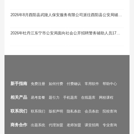
2026年8月酉阳县武陵人保安服务有限公司派往酉阳县公安局辅警岗位招聘13人笔试真题题库软件题引力
2026年牡丹江东宁市公安局面向社会公开招聘警务辅助人员17人笔试真题题库软件题引力
新手指南
免费注册
如何付费
付费确认
常用软件
帮助中心
相关产品
易考套餐
题引力
手机题库
在线题库
网校课程
联系我们
联系我们
版权声明
隐私条款
会员条款
院校查询
商务合作
出题系统
代理加盟
老师加盟
课堂招商
专业查询