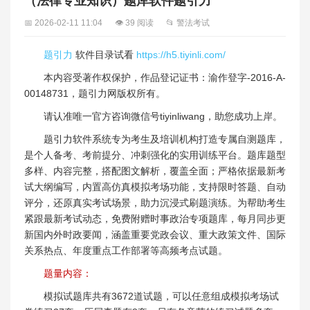
（法律专业知识）题库软件题引力
📅 2026-02-11 11:04
👁 39 阅读
📂 警法考试
题引力
软件目录试看
https://h5.tiyinli.com/
本内容受著作权保护，作品登记证书：渝作登字-2016-A-
00148731，题引力网版权所有。
请认准唯一官方咨询微信号tiyinliwang，助您成功上岸。
题引力软件系统专为考生及培训机构打造专属自测题库，
是个人备考、考前提分、冲刺强化的实用训练平台。题库题型
多样、内容完整，搭配图文解析，覆盖全面；严格依据最新考
试大纲编写，内置高仿真模拟考场功能，支持限时答题、自动
评分，还原真实考试场景，助力沉浸式刷题演练。为帮助考生
紧跟最新考试动态，免费附赠时事政治专项题库，每月同步更
新国内外时政要闻，涵盖重要党政会议、重大政策文件、国际
关系热点、年度重点工作部署等高频考点试题。
题量内容：
模拟试题库共有3672道试题，可以任意组成模拟考场试