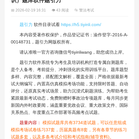
识）题库软件题引力
📅 2026-02-19 16:31
👁 43 阅读
📂 警法考试
题引力
软件目录试看
https://h5.tiyinli.com/
本内容受著作权保护，作品登记证书：渝作登字-2016-A-
00148731，题引力网版权所有。
请认准唯一官方咨询微信号tiyinliwang，助您成功上岸。
题引力软件系统专为考生及培训机构打造专属自测题库，
是个人备考、考前提分、冲刺强化的实用训练平台。题库题型
多样、内容完整，搭配图文解析，覆盖全面；严格依据最新考
试大纲编写，内置高仿真模拟考场功能，支持限时答题、自动
评分，还原真实考试场景，助力沉浸式刷题演练。为帮助考生
紧跟最新考试动态，免费附赠时事政治专项题库，每月同步更
新国内外时政要闻，涵盖重要党政会议、重大政策文件、国际
关系热点、年度重点工作部署等高频考点试题。
题量内容：
模拟试题库共有3734道试题，可以任意组成
模拟考场试卷练习37套，历届真题有8套，另有各章节的练习
试题多套，以及多条考试介绍和考试指南(辅导资料)。