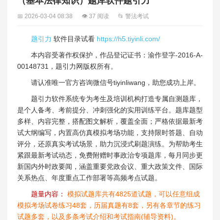
（基本法律知识）题库软件题引力
📅 2026-03-04 08:38
👁 37 阅读
📂 警法考试
题引力
软件目录试看
https://h5.tiyinli.com/
本内容受著作权保护，作品登记证书：渝作登字-2016-A-
00148731，题引力网版权所有。
请认准唯一官方咨询微信号tiyinliwang，助您成功上岸。
题引力软件系统专为考生及培训机构打造专属自测题库，
是个人备考、考前提分、冲刺强化的实用训练平台。题库题型
多样、内容完整，搭配图文解析，覆盖全面；严格依据最新考
试大纲编写，内置高仿真模拟考场功能，支持限时答题、自动
评分，还原真实考试场景，助力沉浸式刷题演练。为帮助考生
紧跟最新考试动态，免费附赠时事政治专项题库，每月同步更
新国内外时政要闻，涵盖重要党政会议、重大政策文件、国际
关系热点、年度重点工作部署等高频考点试题。
题量内容：
模拟试题库共有4825道试题，可以任意组成
模拟考场试卷练习48套，历届真题有8套，另有各章节的练习
试题多套，以及多条考试介绍和考试指南(辅导资料)。