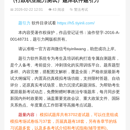
（行政职业能力测试）题库软件题引力
📅 2026-02-22 12:01
👁 43 阅读
📂 警法考试
题引力
软件目录试看
https://h5.tiyinli.com/
本内容受著作权保护，作品登记证书：渝作登字-2016-A-
00148731，题引力网版权所有。
请认准唯一官方咨询微信号tiyinliwang，助您成功上岸。
题引力软件系统专为考生及培训机构打造专属自测题库，
是个人备考、考前提分、冲刺强化的实用训练平台。题库题型
多样、内容完整，搭配图文解析，覆盖全面；严格依据最新考
试大纲编写，内置高仿真模拟考场功能，支持限时答题、自动
评分，还原真实考试场景，助力沉浸式刷题演练。为帮助考生
紧跟最新考试动态，免费附赠时事政治专项题库，每月同步更
新国内外时政要闻，涵盖重要党政会议、重大政策文件、国际
关系热点、年度重点工作部署等高频考点试题。
题量内容：
模拟试题库共有3702道试题，可以任意组成
模拟考场试卷练习37套，历届真题有18套，另有各章节的练
习试题多套，以及多条考试介绍和考试指南(辅导资料)。