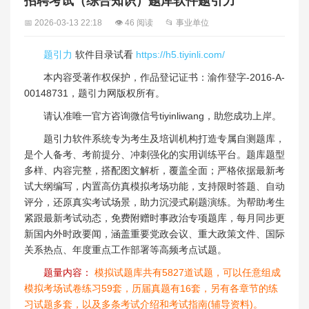
招聘考试（综合知识）题库软件题引力
📅 2026-03-13 22:18
👁 46 阅读
📂 事业单位
题引力
软件目录试看
https://h5.tiyinli.com/
本内容受著作权保护，作品登记证书：渝作登字-2016-A-
00148731，题引力网版权所有。
请认准唯一官方咨询微信号tiyinliwang，助您成功上岸。
题引力软件系统专为考生及培训机构打造专属自测题库，
是个人备考、考前提分、冲刺强化的实用训练平台。题库题型
多样、内容完整，搭配图文解析，覆盖全面；严格依据最新考
试大纲编写，内置高仿真模拟考场功能，支持限时答题、自动
评分，还原真实考试场景，助力沉浸式刷题演练。为帮助考生
紧跟最新考试动态，免费附赠时事政治专项题库，每月同步更
新国内外时政要闻，涵盖重要党政会议、重大政策文件、国际
关系热点、年度重点工作部署等高频考点试题。
题量内容：
模拟试题库共有5827道试题，可以任意组成
模拟考场试卷练习59套，历届真题有16套，另有各章节的练
习试题多套，以及多条考试介绍和考试指南(辅导资料)。