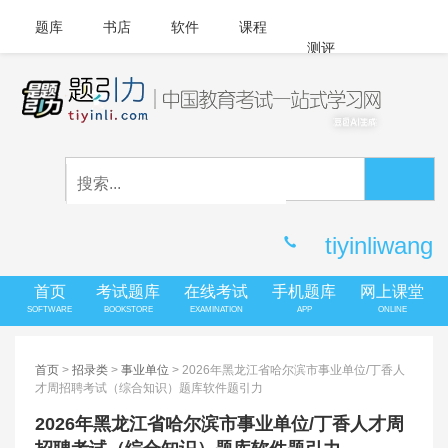
题库
书店
软件
课程
测评
APP下载
登录
|
注册
客服中心
tiyinliwang
首页
考试题库
在线考试
手机题库
网上课堂
SOFTWARE
BOOKSTORE
EXAMINATION
APP
ONLINE
首页
>
招录类
>
事业单位
> 2026年黑龙江省哈尔滨市事业单位/丁香人
才周招聘考试（综合知识）题库软件题引力
2026年黑龙江省哈尔滨市事业单位/丁香人才周