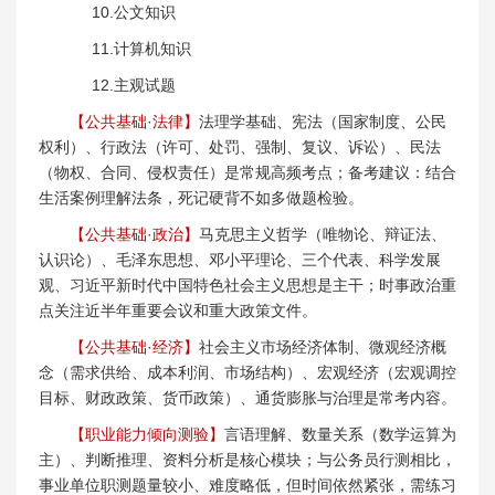
10.公文知识
11.计算机知识
12.主观试题
【公共基础·法律】
法理学基础、宪法（国家制度、公民
权利）、行政法（许可、处罚、强制、复议、诉讼）、民法
（物权、合同、侵权责任）是常规高频考点；备考建议：结合
生活案例理解法条，死记硬背不如多做题检验。
【公共基础·政治】
马克思主义哲学（唯物论、辩证法、
认识论）、毛泽东思想、邓小平理论、三个代表、科学发展
观、习近平新时代中国特色社会主义思想是主干；时事政治重
点关注近半年重要会议和重大政策文件。
【公共基础·经济】
社会主义市场经济体制、微观经济概
念（需求供给、成本利润、市场结构）、宏观经济（宏观调控
目标、财政政策、货币政策）、通货膨胀与治理是常考内容。
【职业能力倾向测验】
言语理解、数量关系（数学运算为
主）、判断推理、资料分析是核心模块；与公务员行测相比，
事业单位职测题量较小、难度略低，但时间依然紧张，需练习