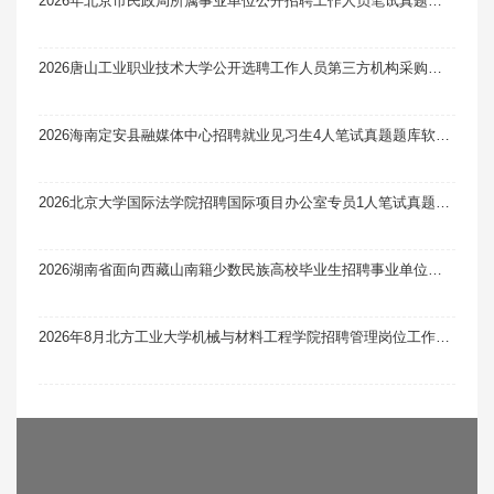
2026年北京市民政局所属事业单位公开招聘工作人员笔试真题题库软件题引力
2026唐山工业职业技术大学公开选聘工作人员第三方机构采购（二次）中标笔试真题题库软件题引力
2026海南定安县融媒体中心招聘就业见习生4人笔试真题题库软件题引力
2026北京大学国际法学院招聘国际项目办公室专员1人笔试真题题库软件题引力
2026湖南省面向西藏山南籍少数民族高校毕业生招聘事业单位工作人员笔试公示
2026年8月北方工业大学机械与材料工程学院招聘管理岗位工作人员1人笔试真题题库软件题引力