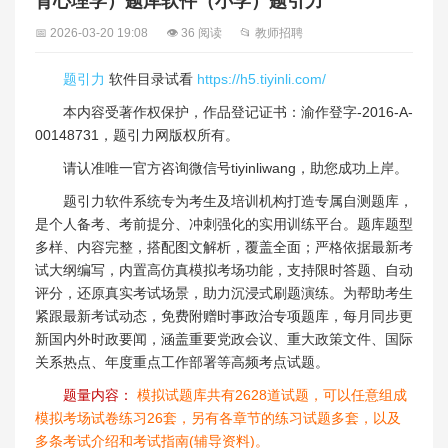
育心理学）题库软件（小学）题引力
📅 2026-03-20 19:08
👁 36 阅读
📂 教师招聘
题引力
软件目录试看
https://h5.tiyinli.com/
本内容受著作权保护，作品登记证书：渝作登字-2016-A-
00148731，题引力网版权所有。
请认准唯一官方咨询微信号tiyinliwang，助您成功上岸。
题引力软件系统专为考生及培训机构打造专属自测题库，
是个人备考、考前提分、冲刺强化的实用训练平台。题库题型
多样、内容完整，搭配图文解析，覆盖全面；严格依据最新考
试大纲编写，内置高仿真模拟考场功能，支持限时答题、自动
评分，还原真实考试场景，助力沉浸式刷题演练。为帮助考生
紧跟最新考试动态，免费附赠时事政治专项题库，每月同步更
新国内外时政要闻，涵盖重要党政会议、重大政策文件、国际
关系热点、年度重点工作部署等高频考点试题。
题量内容：
模拟试题库共有2628道试题，可以任意组成
模拟考场试卷练习26套，另有各章节的练习试题多套，以及
多条考试介绍和考试指南(辅导资料)。