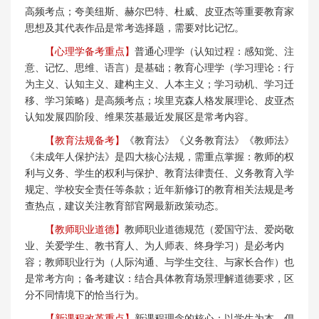
高频考点；夸美纽斯、赫尔巴特、杜威、皮亚杰等重要教育家
思想及其代表作品是常考选择题，需要对比记忆。
【心理学备考重点】
普通心理学（认知过程：感知觉、注
意、记忆、思维、语言）是基础；教育心理学（学习理论：行
为主义、认知主义、建构主义、人本主义；学习动机、学习迁
移、学习策略）是高频考点；埃里克森人格发展理论、皮亚杰
认知发展四阶段、维果茨基最近发展区是常考内容。
【教育法规备考】
《教育法》《义务教育法》《教师法》
《未成年人保护法》是四大核心法规，需重点掌握：教师的权
利与义务、学生的权利与保护、教育法律责任、义务教育入学
规定、学校安全责任等条款；近年新修订的教育相关法规是考
查热点，建议关注教育部官网最新政策动态。
【教师职业道德】
教师职业道德规范（爱国守法、爱岗敬
业、关爱学生、教书育人、为人师表、终身学习）是必考内
容；教师职业行为（人际沟通、与学生交往、与家长合作）也
是常考方向；备考建议：结合具体教育场景理解道德要求，区
分不同情境下的恰当行为。
【新课程改革重点】
新课程理念的核心：以学生为本、倡