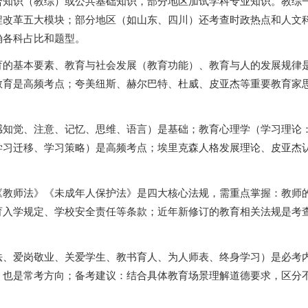
合知识（教综）或公共基础知识，部分地区加试学科专业知识。教综
程改革五大模块；部分地区（如山东、四川）还考查时政热点和人文
确各科占比和题型。
育的基本要素、教育与社会发展（教育功能）、教育与人的发展规律
教育是高频考点；夸美纽斯、赫尔巴特、杜威、皮亚杰等重要教育家
感知觉、注意、记忆、思维、语言）是基础；教育心理学（学习理论
学习迁移、学习策略）是高频考点；埃里克森人格发展理论、皮亚杰
《教师法》《未成年人保护法》是四大核心法规，需重点掌握：教师
育入学规定、学校安全责任等条款；近年新修订的教育相关法规是考
法、爱岗敬业、关爱学生、教书育人、为人师表、终身学习）是必考
）也是常考方向；备考建议：结合具体教育场景理解道德要求，区分