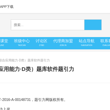
APP下载
上课堂
班级中心
讨论区
代理商加盟
站点导航
联系
LINE
TAOCAN
ZYBD
JOIN IN
NAVIGATION
EVALUA
（综合应用能力·D类）题库软件题引力
合应用能力·D类）题库软件题引力
16-A-00148731，题引力网版权所有。
成功上岸。