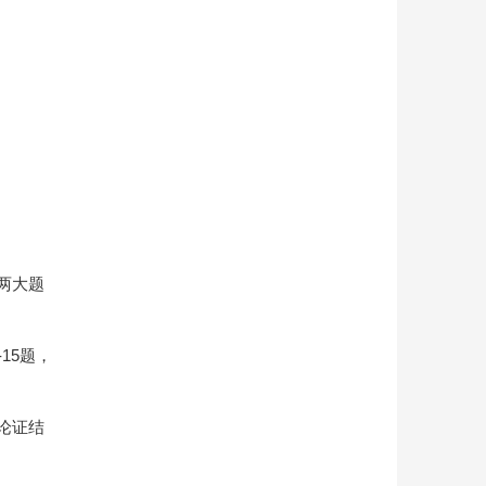
两大题
15题，
论证结