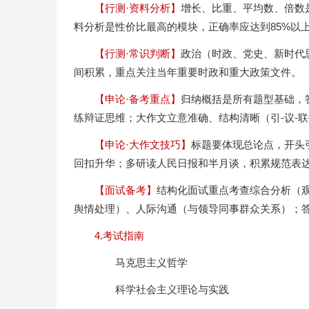
【行测·资料分析】
增长、比重、平均数、倍数
料分析是性价比最高的模块，正确率应达到85%以
【行测·常识判断】
政治（时政、党史、新时代
间积累，重点关注当年重要时政和重大政策文件。
【申论·备考重点】
归纳概括是所有题型基础，
练辩证思维；大作文立意准确、结构清晰（引-议-联
【申论·大作文技巧】
标题要体现总论点，开头
回扣升华；多研读人民日报和半月谈，积累规范表
【面试备考】
结构化面试重点考查综合分析（
舆情处理）、人际沟通（与领导同事群众关系）；
4.考试指南
马克思主义哲学
科学社会主义理论与实践