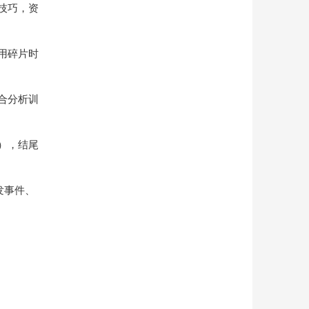
技巧，资
用碎片时
合分析训
），结尾
发事件、