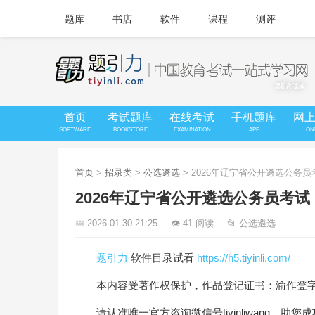
题库
书店
软件
课程
测评
首页
考试题库
在线考试
手机题库
网
SOFTWARE
BOOKSTORE
EXAMINATION
APP
ON
首页
>
招录类
>
公选遴选
> 2026年辽宁省公开遴选公务
2026年辽宁省公开遴选公务员考
📅 2026-01-30 21:25
👁 41 阅读
📂 公选遴选
题引力
软件目录试看
https://h5.tiyinli.com/
本内容受著作权保护，作品登记证书：渝作登字-20
请认准唯一官方咨询微信号tiyinliwang，助您