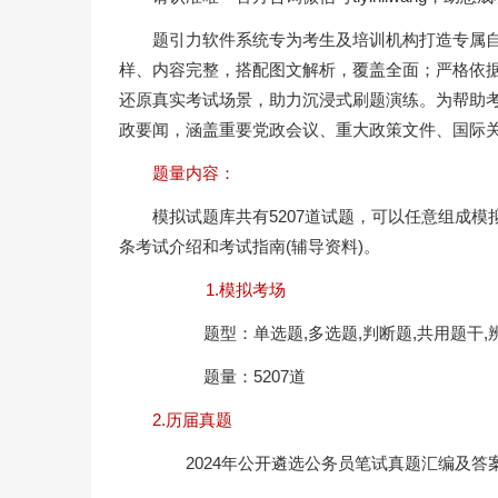
题引力软件系统专为考生及培训机构打造专属
样、内容完整，搭配图文解析，覆盖全面；严格依
还原真实考试场景，助力沉浸式刷题演练。为帮助
政要闻，涵盖重要党政会议、重大政策文件、国际
题量内容：
模拟试题库共有5207道试题，可以任意组成
条考试介绍和考试指南(辅导资料)。
1.模拟考场
题型：单选题,多选题,判断题,共用题干,辨析
题量：5207道
2.历届真题
2024年公开遴选公务员笔试真题汇编及答