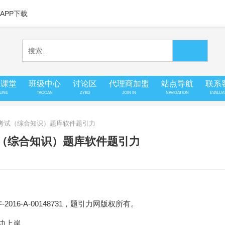
APP下载
上课堂
班级中心
讨论区
代理商加盟
站点导航
联系
LINE
TAOCAN
ZYBD
JOIN IN
NAVIGATION
EVALUA
员考试（综合知识）题库软件题引力
试（综合知识）题库软件题引力
16-A-00148731，题引力网版权所有。
成功上岸。