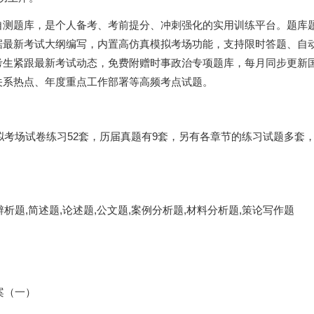
自测题库，是个人备考、考前提分、冲刺强化的实用训练平台。题库
据最新考试大纲编写，内置高仿真模拟考场功能，支持限时答题、自
考生紧跟最新考试动态，免费附赠时事政治专项题库，每月同步更新
关系热点、年度重点工作部署等高频考点试题。
模拟考场试卷练习52套，历届真题有9套，另有各章节的练习试题多套
题,简述题,论述题,公文题,案例分析题,材料分析题,策论写作题
案（一）