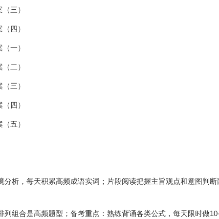
案（三）
案（四）
案（一）
案（二）
案（三）
案（四）
案（五）
境分析，每天积累高频成语实词；片段阅读把握主旨观点和意图判断
。
列组合是高频题型；备考重点：熟练背诵各类公式，每天限时做10-