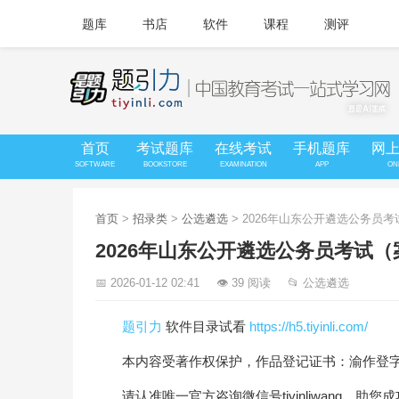
题库
书店
软件
课程
测评
首页
考试题库
在线考试
手机题库
网
SOFTWARE
BOOKSTORE
EXAMINATION
APP
ON
首页
>
招录类
>
公选遴选
> 2026年山东公开遴选公务员
2026年山东公开遴选公务员考试
📅 2026-01-12 02:41
👁 39 阅读
📂 公选遴选
题引力
软件目录试看
https://h5.tiyinli.com/
本内容受著作权保护，作品登记证书：渝作登字-20
请认准唯一官方咨询微信号tiyinliwang，助您