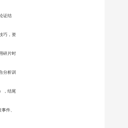
论证结
技巧，资
用碎片时
合分析训
），结尾
发事件、