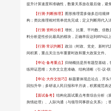
提升计算速度和准确性，数量关系放在最后做，避
【行测·判断推理】
图形推理需多做多总结规律
构；类比推理相对简单优先完成；定义判断用代入
【行测·资料分析】
增长、比重、平均数、倍数
料分析是性价比最高的模块，正确率应达到85%以
【行测·常识判断】
政治（时政、党史、新时代
间积累，重点关注当年重要时政和重大政策文件。
【申论·备考重点】
归纳概括是所有题型基础，
练辩证思维；大作文立意准确、结构清晰（引-议-联
【申论·大作文技巧】
标题要体现总论点，开头
回扣升华；多研读人民日报和半月谈，积累规范表
【面试备考】
结构化面试重点考查综合分析（
舆情处理）、人际沟通（与领导同事群众关系）；