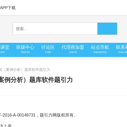
APP下载
上课堂
班级中心
讨论区
代理商加盟
站点导航
联系
LINE
TAOCAN
ZYBD
JOIN IN
NAVIGATION
EVALUA
考试（案例分析）题库软件题引力
（案例分析）题库软件题引力
16-A-00148731，题引力网版权所有。
成功上岸。