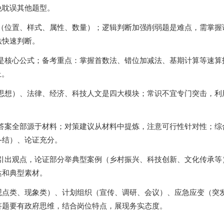
免耽误其他题型。
（位置、样式、属性、数量）；逻辑判断加强削弱题是难点，需掌握
法快速判断。
是核心公式；备考重点：掌握首数法、错位加减法、基期计算等速算
上。
思想）、法律、经济、科技人文是四大模块；常识不宜专门突击，利
答案全部源于材料；对策建议从材料中提炼，注意可行性针对性；综
-结）、论证充分。
引出观点，论证部分举典型案例（乡村振兴、科技创新、文化传承等
达和典型素材。
观点类、现象类）、计划组织（宣传、调研、会议）、应急应变（突
答题要有政府思维，结合岗位特点，展现务实态度。