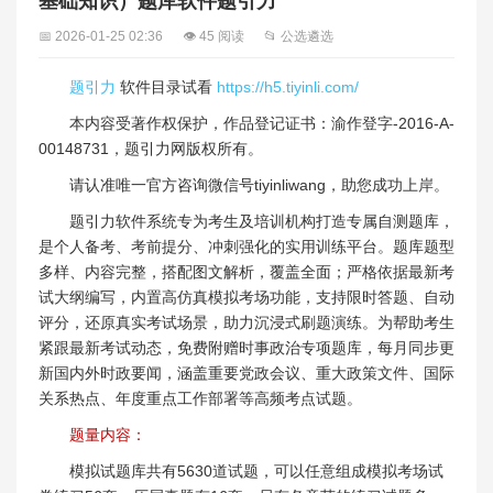
基础知识）题库软件题引力
📅 2026-01-25 02:36
👁 45 阅读
📂 公选遴选
题引力
软件目录试看
https://h5.tiyinli.com/
本内容受著作权保护，作品登记证书：渝作登字-2016-A-
00148731，题引力网版权所有。
请认准唯一官方咨询微信号tiyinliwang，助您成功上岸。
题引力软件系统专为考生及培训机构打造专属自测题库，
是个人备考、考前提分、冲刺强化的实用训练平台。题库题型
多样、内容完整，搭配图文解析，覆盖全面；严格依据最新考
试大纲编写，内置高仿真模拟考场功能，支持限时答题、自动
评分，还原真实考试场景，助力沉浸式刷题演练。为帮助考生
紧跟最新考试动态，免费附赠时事政治专项题库，每月同步更
新国内外时政要闻，涵盖重要党政会议、重大政策文件、国际
关系热点、年度重点工作部署等高频考点试题。
题量内容：
模拟试题库共有5630道试题，可以任意组成模拟考场试