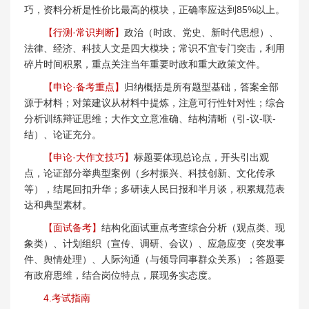
巧，资料分析是性价比最高的模块，正确率应达到85%以上。
【行测·常识判断】
政治（时政、党史、新时代思想）、
法律、经济、科技人文是四大模块；常识不宜专门突击，利用
碎片时间积累，重点关注当年重要时政和重大政策文件。
【申论·备考重点】
归纳概括是所有题型基础，答案全部
源于材料；对策建议从材料中提炼，注意可行性针对性；综合
分析训练辩证思维；大作文立意准确、结构清晰（引-议-联-
结）、论证充分。
【申论·大作文技巧】
标题要体现总论点，开头引出观
点，论证部分举典型案例（乡村振兴、科技创新、文化传承
等），结尾回扣升华；多研读人民日报和半月谈，积累规范表
达和典型素材。
【面试备考】
结构化面试重点考查综合分析（观点类、现
象类）、计划组织（宣传、调研、会议）、应急应变（突发事
件、舆情处理）、人际沟通（与领导同事群众关系）；答题要
有政府思维，结合岗位特点，展现务实态度。
4.考试指南