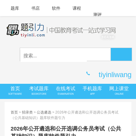
题库
书店
软件
课程
测评
APP下载
登录
|
注册
客服中心
tiyinliwang
首页
考试题库
在线考试
手机题库
网上课堂
SOFTWARE
BOOKSTORE
EXAMINATION
APP
ONLINE
首页
>
招录类
>
公选遴选
> 2026年公开遴选和公开选调公务员考试
（公共基础知识）题库软件题引力
2026年公开遴选和公开选调公务员考试（公共