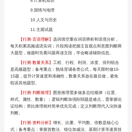
8.计算机知识
9.国情与地理
10.人文与历史
11.主观试题
【行测·言语理解】
选词填空重在词语辨析和语境分析，
每天积累高频成语实词；片段阅读把握主旨观点和意图判断两
大题型，做题时先看问题再读文段，学会略读辅助信息。
【行测·数量关系】
工程、行程、利润、浓度、排列组合
是高频题型；备考重点：熟练背诵各类公式，每天限时做10-
15题，提升计算速度和准确性，数量关系放在最后做，避免
耽误其他题型。
【行测·判断推理】
图形推理需多做多总结规律（位置、
样式、属性、数量）；逻辑判断加强削弱题是难点，需掌握论
证结构；类比推理相对简单优先完成；定义判断用代入法快速
判断。
【行测·资料分析】
增长、比重、平均数、倍数是核心公
式；备考重点：掌握首数法、错位加减法、基期计算等速算技