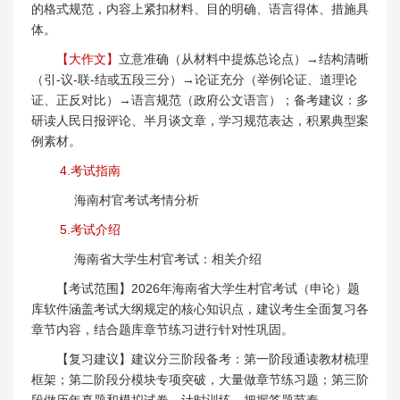
的格式规范，内容上紧扣材料、目的明确、语言得体、措施具
体。
【大作文】
立意准确（从材料中提炼总论点）→结构清晰
（引-议-联-结或五段三分）→论证充分（举例论证、道理论
证、正反对比）→语言规范（政府公文语言）；备考建议：多
研读人民日报评论、半月谈文章，学习规范表达，积累典型案
例素材。
4.考试指南
海南村官考试考情分析
5.考试介绍
海南省大学生村官考试：相关介绍
【考试范围】2026年海南省大学生村官考试（申论）题
库软件涵盖考试大纲规定的核心知识点，建议考生全面复习各
章节内容，结合题库章节练习进行针对性巩固。
【复习建议】建议分三阶段备考：第一阶段通读教材梳理
框架；第二阶段分模块专项突破，大量做章节练习题；第三阶
段做历年真题和模拟试卷，计时训练，把握答题节奏。