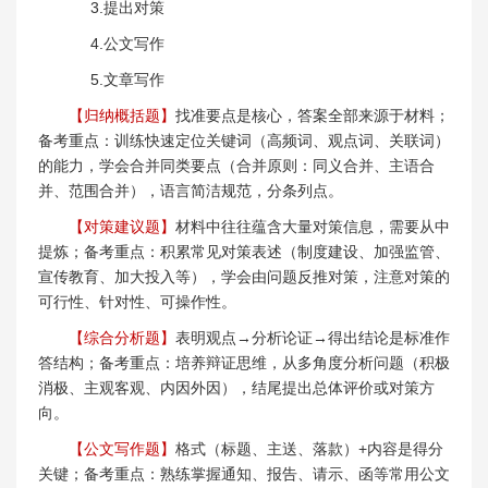
3.提出对策
4.公文写作
5.文章写作
【归纳概括题】
找准要点是核心，答案全部来源于材料；
备考重点：训练快速定位关键词（高频词、观点词、关联词）
的能力，学会合并同类要点（合并原则：同义合并、主语合
并、范围合并），语言简洁规范，分条列点。
【对策建议题】
材料中往往蕴含大量对策信息，需要从中
提炼；备考重点：积累常见对策表述（制度建设、加强监管、
宣传教育、加大投入等），学会由问题反推对策，注意对策的
可行性、针对性、可操作性。
【综合分析题】
表明观点→分析论证→得出结论是标准作
答结构；备考重点：培养辩证思维，从多角度分析问题（积极
消极、主观客观、内因外因），结尾提出总体评价或对策方
向。
【公文写作题】
格式（标题、主送、落款）+内容是得分
关键；备考重点：熟练掌握通知、报告、请示、函等常用公文