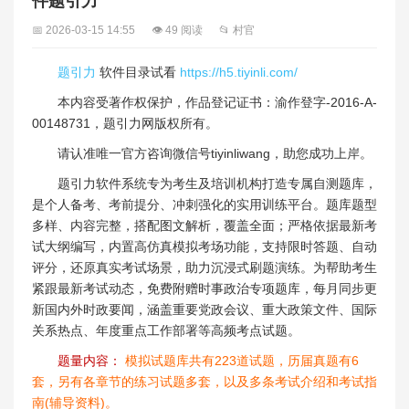
件题引力
📅 2026-03-15 14:55
👁 49 阅读
📂 村官
题引力
软件目录试看
https://h5.tiyinli.com/
本内容受著作权保护，作品登记证书：渝作登字-2016-A-
00148731，题引力网版权所有。
请认准唯一官方咨询微信号tiyinliwang，助您成功上岸。
题引力软件系统专为考生及培训机构打造专属自测题库，
是个人备考、考前提分、冲刺强化的实用训练平台。题库题型
多样、内容完整，搭配图文解析，覆盖全面；严格依据最新考
试大纲编写，内置高仿真模拟考场功能，支持限时答题、自动
评分，还原真实考试场景，助力沉浸式刷题演练。为帮助考生
紧跟最新考试动态，免费附赠时事政治专项题库，每月同步更
新国内外时政要闻，涵盖重要党政会议、重大政策文件、国际
关系热点、年度重点工作部署等高频考点试题。
题量内容：
模拟试题库共有223道试题，历届真题有6
套，另有各章节的练习试题多套，以及多条考试介绍和考试指
南(辅导资料)。