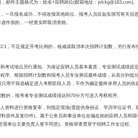
主题格式为：姓名+应聘岗位(邮箱地址：jxlckg@163.com)。
位，一旦报名成功，不得改报其他岗位。报考人员应如实填写有关信
弄虚作假的，一经查实即取消资格。
于2:1，不足规定开考比例的，核减或取消本次招聘计划数，另行发布
间和考试地点另行通知。为保证应聘人员基本素质，专业测试成绩设
考察程序。根据招聘计划数和报考人员专业测试最终成绩，从高分到低
绩只用于筛选确定进入考察阶段人员，不作为确定最终录用人员的依
数的，报考者专业测试成绩须达到70分方可进入考察程序。
个人资料进行资格复审，到指定现场(需提供身份证、学历学位证书、
料原件及复印件)。属于公务员和事业单位在编在岗的应聘人员和国
还需单位主要负责人签字同意)。资格审查贯穿于招聘工作全过程。