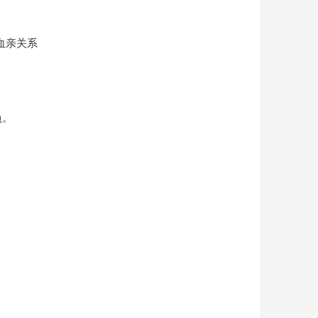
血亲关系
负。