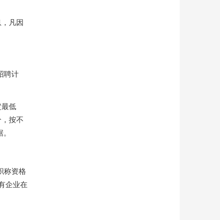
息，凡因
招聘计
定最低
分，按不
据。
职称资格
有企业在