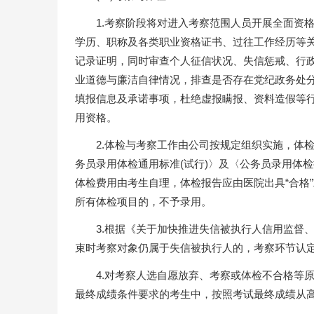
1.考察阶段将对进入考察范围人员开展全面资
学历、职称及各类职业资格证书、过往工作经历等
记录证明，同时审查个人征信状况、失信惩戒、行
业道德与廉洁自律情况，排查是否存在党纪政务处
填报信息及承诺事项，杜绝虚报瞒报、资料造假等
用资格。
2.体检与考察工作由公司按规定组织实施，体
务员录用体检通用标准(试行)〉及〈公务员录用体检操
体检费用由考生自理，体检报告应由医院出具“合格
所有体检项目的，不予录用。
3.根据《关于加快推进失信被执行人信用监督、
束时考察对象仍属于失信被执行人的，考察环节认
4.对考察人选自愿放弃、考察或体检不合格等
最终成绩条件要求的考生中，按照考试最终成绩从