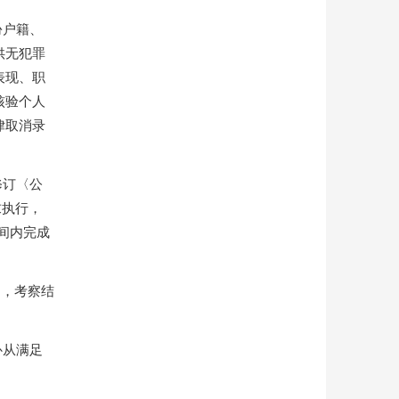
份户籍、
供无犯罪
表现、职
核验个人
律取消录
修订〈公
求执行，
间内完成
神，考察结
补从满足