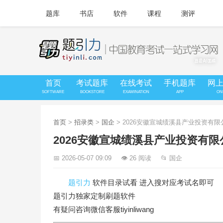
题库
书店
软件
课程
测评
首页
考试题库
在线考试
手机题库
网
SOFTWARE
BOOKSTORE
EXAMINATION
APP
ON
首页
>
招录类
>
国企
> 2026安徽宣城绩溪县产业投资有
2026安徽宣城绩溪县产业投资有
📅 2026-05-07 09:09
👁 26 阅读
📂 国企
题引力
软件目录试看 进入搜对应考试名即可
题引力独家定制刷题软件
有疑问咨询微信客服tiyinliwang