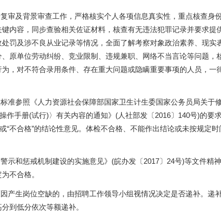
格复审及背景审查工作，严格核实个人各项信息真实性，重点核查身
关键内容，同步查验相关佐证材料，核查有无违法犯罪记录并要求提
政处罚及涉不良从业记录等情况，全面了解考察对象政治素养、现实
分、原单位劳动纠纷、竞业限制、违规兼职、网络不当言论等问题，
行为，对不符合录用条件、存在重大问题或隐瞒重要事项的人员，一
检标准参照《人力资源社会保障部国家卫生计生委国家公务员局关于
作手册(试行)〉有关内容的通知》(人社部发〔2016〕140号)的要
”或“不合格”的结论性意见。体检不合格、不能作出结论或未按规定时
警示和惩戒机制建设的实施意见》(皖办发〔2017〕24号)等文件精
定为不合格。
原因产生岗位空缺的，由招聘工作领导小组视情况决定是否递补。递
高分到低分依次等额递补。